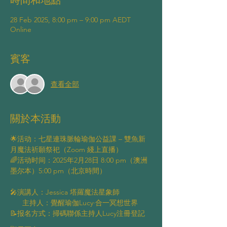
時間和地點
28 Feb 2025, 8:00 pm – 9:00 pm AEDT
Online
賓客
查看全部
關於本活動
🌟活动：七星連珠脈輪瑜伽公益課 – 雙魚新
月魔法祈願祭祀（Zoom 綫上直播）
🌈活动时间：2025年2月28日 8:00 pm（澳洲
墨尔本）5:00 pm（北京時間）
🎤演講人：Jessica 塔羅魔法星象師
      主持人：覺醒瑜伽Lucy·合一冥想世界
📝报名方式：掃碼聯係主持人Lucy注冊登記