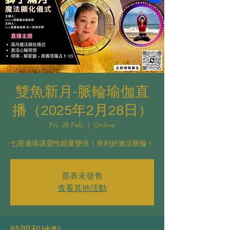
雙魚新月-脈輪瑜伽直
播（2025年2月28日）
Fri, 28 Feb
  |  
Online
七星連珠讓靈性能量雙倍！有利於激活脈輪！
票券未發售
查看其他活動