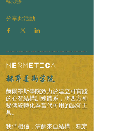
顯示更多
分享此活動
HERMETICA
赫耳墨斯学院
赫爾墨斯學院致力於建立可實踐
的心智結構訓練體系，將西方神
秘傳統轉化為當代可用的認知工
具。
我們相信，清醒來自結構，穩定