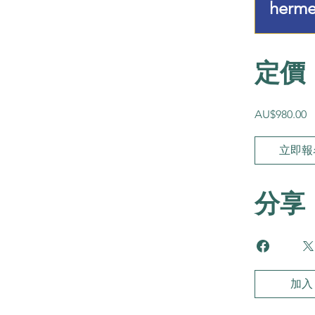
herm
定價
AU$980.00
立即報
分享
加入