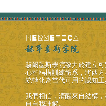
HERMETICA
赫耳墨斯学院
赫爾墨斯學院致力於建立可
心智結構訓練體系，將西方
統轉化為當代可用的認知工
我們相信，清醒來自結構，
自自我理解。