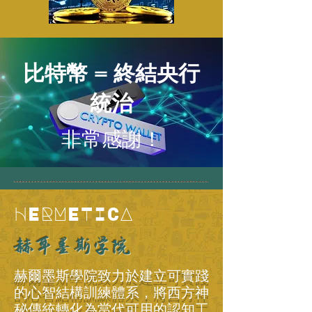
比特幣 = 終結央行
統治
非常感謝！
HERMETICA
赫耳墨斯学院
赫爾墨斯學院致力於建立可實踐
的心智結構訓練體系，將西方神
秘傳統轉化為當代可用的認知工