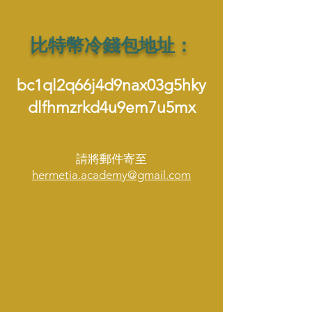
比特幣冷錢包地址：
bc1ql2q66j4d9nax03g5hky
dlfhmzrkd4u9em7u5mx
請將郵件寄至
hermetia.academy@gmail.com