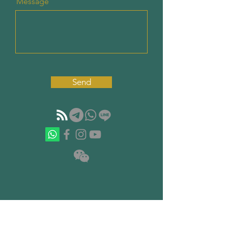
Message
Send