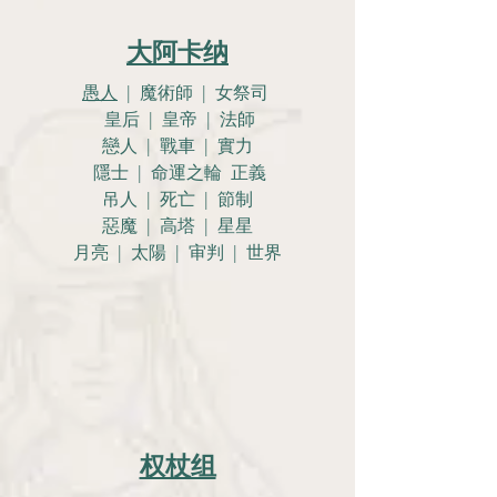
大阿卡纳
愚人
| 魔術師 | 女祭司
皇后 | 皇帝 | 法師
戀人 |
戰車 | 實力
隱士 | 命運之輪 正義
吊人 | 死亡 | 節制
惡魔 | 高塔 | 星星
月亮 |
太陽 | 审判 | 世界
权杖组