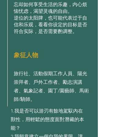
忘却如何享受生活的乐趣，内心烦
恼忧虑，渴望灵魂的自由。
逆位的太阳牌，也可能代表过于自
信和乐观，看看你设定的目标是否
符合实际，是否需要酌调整。
象征人物
旅行社、活動假期工作人員、陽光
崇拜者、戶外工作者、勵志演講
者、氣象記者、園丁/園藝師、馬術
師/騎師。
1.我是否可以游刃有餘地駕馭內在
獸性，⽤輕鬆的態度⾯對潛藏的本
能？
2.我願意建⽴⼀個⾃我的界限，讓