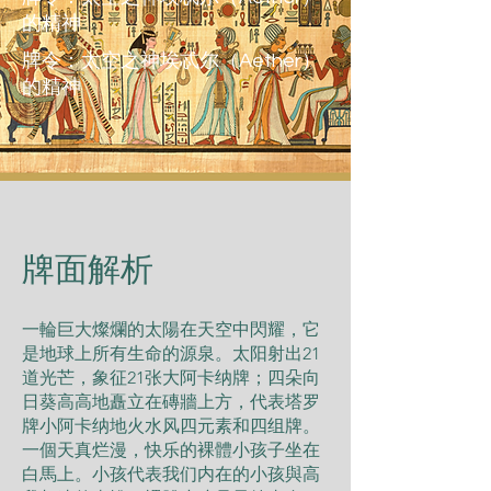
的精神
牌令：太空之神埃忒尔（Aether）
的精神
​牌面解析
一輪巨大燦爛的太陽在天空中閃耀，它
是地球上所有生命的源泉。太阳射出21
道光芒，象征21张大阿卡纳牌；四朵向
日葵高高地矗立在磚牆上方，代表塔罗
牌小阿卡纳地火水风四元素和四组牌。
一個天真烂漫，快乐的裸體小孩子坐在
白馬上。小孩代表我们内在的小孩與高