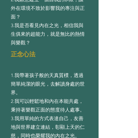
外在環境不致於影響我的專注與正
⾯？
3.我是否看⾒內在之光，相信我與
⽣俱來的超能⼒，就是無⽐的熱情
與樂觀？
正念心法
1.我帶著孩⼦般的天真質樸，透過
簡單純潔的眼光，去解讀⾝處的世
界。
2.我可以輕鬆地和內在本能共處，
秉持著樂觀正⾯的態度待⼈處事。
3.我⽤單純的⽅式表達⾃⼰，友善
地與世界建⽴連結，彰顯上天的仁
慈，同時也榮耀我的內在之光。