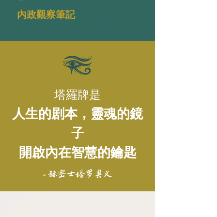
内政觀察筆記
塔羅牌是
人生的剧本，靈魂的鏡
子
開啟內在智慧的鑰匙
- 赫密士塔罗奥义