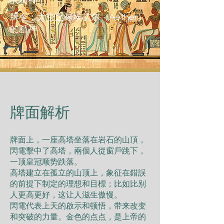
的精神
牌令：太空之神埃忒尔（Aether）
的精神
​牌面解析
牌面上，一座高塔坐落在岩石的山頂，
閃電擊中了高塔，兩個人從窗戶跳下，
一顶皇冠顺势跌落。
高塔建立在孤立的山顶上，象征在錯誤
的前提下制定的理想和目標；比如比别
人更高更好，这让人滋生傲慢。
閃電代表上天的啟示和顿悟，带来改变
和突破的力量。金色的点点，是上帝的