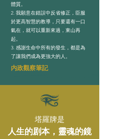
體質。
2. 我願意在錯誤中反省修正，⾂服
於更⾼智慧的教導，只要還有⼀⼝
氣在，就可以重新來過，東⼭再
起。
3. 感謝⽣命中所有的發⽣，都是為
了讓我們成為更強⼤的⼈。
内政觀察筆記
塔羅牌是
人生的剧本，靈魂的鏡