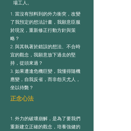
場工人。
1. 當沒有預料到的外⼒衝突，改變
了我預定的想法計畫，我願意⾂服
於現況，重新修正⾏動⽅針與策
略？
2. 與其執著於錯誤的想法、不合時
宜的觀念，我願意放下過去的堅
持，從頭來過？
3. 如果遭逢危機巨變，我懂得隨機
應變，⾃我反省，⽽⾮怨天尤⼈，
坐以待斃？
正念心法
1. 外⼒的破壞崩解，是為了要我們
重新建⽴正確的觀念，培養強健的