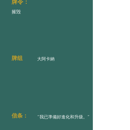
牌令：
摧毁
牌组
大阿卡納
信条：
“我已準備好進化和升级。”