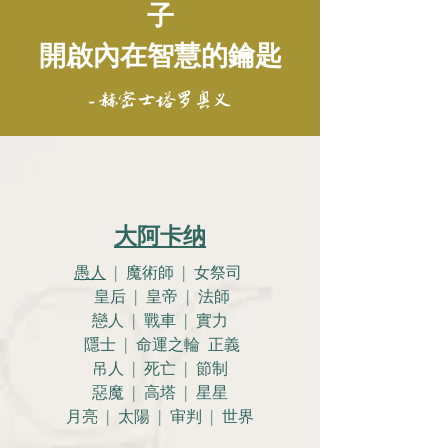
子
開啟內在智慧的鑰匙
- 赫密士塔罗奥义
大阿卡纳
愚人
| 魔術師 | 女祭司
皇后 | 皇帝 | 法師
戀人 |
戰車 | 實力
隱士 | 命運之輪 正義
吊人 | 死亡 | 節制
惡魔 | 高塔 | 星星
月亮 |
太陽 | 审判 | 世界