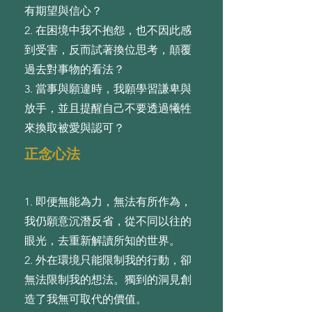
有期望與信⼼？
2. 在困境中我不抱怨，也不因此感
到受害，反⽽試著換位思考，顛覆
過去對事物的看法？
3. 當事與願違時，我願學習謙卑與
放⼿，並且提醒⾃⼰不要透過犧牲
來換取被愛與認可？
正念心法
1. 即便無能為⼒，無法有所作為，
我仍願意沉潛反省，從不同以往的
眼光，去重新解讀所知的世界。
2. 外在環境只能限制我的⾏動，卻
無法限制我的想法。獨到的洞⾒創
造了我無可取代的價值。