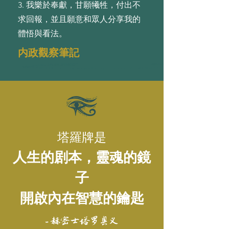
3. 我樂於奉獻，⽢願犧牲，付出不
求回報，並且願意和眾⼈分享我的
體悟與看法。
内政觀察筆記
塔羅牌是
人生的剧本，靈魂的鏡
子
開啟內在智慧的鑰匙
- 赫密士塔罗奥义