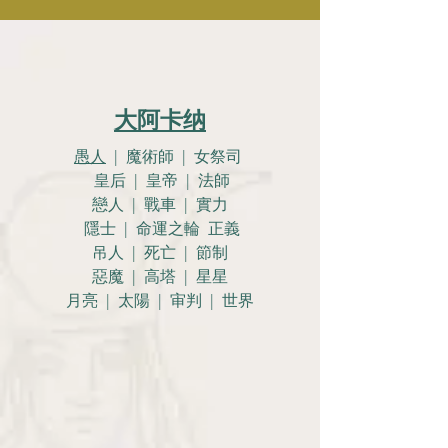
大阿卡纳
愚人
| 魔術師 | 女祭司
皇后 | 皇帝 | 法師
戀人 |
戰車 | 實力
隱士 | 命運之輪 正義
吊人 | 死亡 | 節制
惡魔 | 高塔 | 星星
月亮 |
太陽 | 审判 | 世界