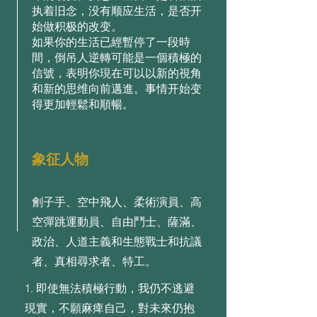
执着旧念，没有顺应生活，是否开
始做积极的改变。
如果你的生活已經暫停了一段時
間，倒吊人逆轉可能是一個積極的
信號，表明你現在可以以新的視角
和新的思维向前邁進。事情开始变
得更加輕鬆和順暢。
象征人物
劊子手、空中飛人、柔術演員、高
空彈跳運動員、自由鬥士、薩滿、
政治、人道主義和生態戰士和抗議
者、真相尋求者、特工。
1. 即使無法積極⾏動，我仍不逃避
現實，不願⿇痺⾃⼰，對未來仍抱