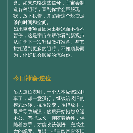
會。如果忽略这些信号，宇宙会制
造各种阻碍，直到你学会臣服现
状，放下执着，并留给这个蜕变足
够的时间和空间。
如果重要项目因为出状况而不得不
暂停，这是宇宙在帮你看到新观点
从而为下一次升级做好准备。与其
抗拒遇到更多的阻碍，不如顺势而
为，让好机会顺畅的流向你。
今日神谕-逆位
吊人逆位表明，一个人本应该踩刹
车了，却一意孤行，继续沿袭旧的
模式运转，抗拒改变，拒绝放手，
最后导致崩溃；然后开始抱怨命运
不公。有些成长，伴随着牺牲，伴
随着放手，才能收获领悟，完成生
命的蜕变。反思一些自己是否依旧