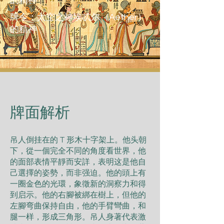
的精神
牌令：太空之神埃忒尔（Aether）
的精神
​牌面解析
吊人倒挂在的 T 形木十字架上。他头朝
下，從一個完全不同的角度看世界，他
的面部表情平靜而安詳，表明这是他自
己選擇的姿勢，而非强迫。他的頭上有
一圈金色的光環，象徵新的洞察力和得
到启示。他的右腳被綁在樹上，但他的
左腳弯曲保持自由，他的手臂彎曲，和
腿一样，形成三角形。吊人身著代表激