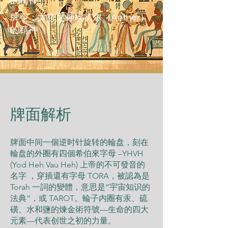
的精神
牌令：太空之神埃忒尔（Aether）
的精神
​牌面解析
牌面中间一個逆时针旋转的輪盘，刻在
輪盘的外圈有四個希伯來字母 –YHVH
(Yod Heh Vau Heh) 上帝的不可發音的
名字 ，穿插還有字母 TORA，被認為是
Torah 一詞的變體，意思是“宇宙知识的
法典”，或 TAROT。輪子内圈有汞、硫
磺、水和鹽的煉金術符號—生命的四大
元素—代表创世之初的力量。