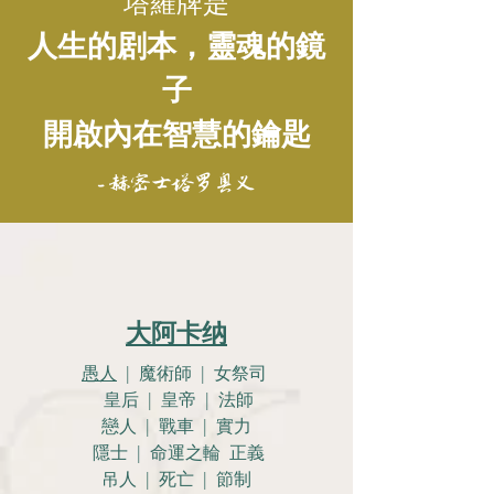
塔羅牌是
人生的剧本，靈魂的鏡
子
開啟內在智慧的鑰匙
- 赫密士塔罗奥义
大阿卡纳
愚人
| 魔術師 | 女祭司
皇后 | 皇帝 | 法師
戀人 |
戰車 | 實力
隱士 | 命運之輪 正義
吊人 | 死亡 | 節制