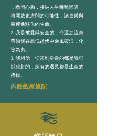
1. 敞開⼼胸，接納⼈⽣種種際遇，
將開啟更廣闊的可能性，讓喜樂與
幸運進駐你的⽣命。
2. 我是被愛與安全的，命運之流會
帶領我在⾼低起伏中乘⾵破浪，化
險為夷。
3. 我相信⼀切來到⾝邊的都是我可
以應對的，所有的遇⾒都是⽣命的
禮物。
内政觀察筆記