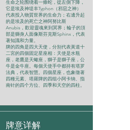
生命之轮围绕着一條蛇，從左側下降，
它是埃及神堤丰Typhon（邪惡之神）
代表投入物質世界的生命力；右邊升起
的是埃及的死亡之神阿努比斯
Anubis，歡迎靈魂來到冥界；輪子的頂
部是獅身人面像斯芬克斯Sphinx，代表
著知識和力量。
牌的四角是四大天使，分别代表黃道十
二宮的四個固定星座相：天使是水瓶
座，老鷹是天蠍座，獅子是獅子座，公
牛是金牛座。每個天使手中都持有塔罗
法典，代表智慧。四個星座，也象徵著
四種元素、塔羅牌的四组小阿卡纳、指
南针的四个方位、四季和天空的四柱。
牌意详解