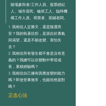
賭場參與者/工作人員、股票經紀
人、城市居民、輪班工人、臨時機
構工作人員、尋寶者、當鋪老闆。
1. 我相信⼈定勝天，還是隨遇⽽
安？我的執著抗拒，是源⾃於勇氣
與渴望，還是不願改變、害怕失
去？
2. 我相信所有發⽣都不會是沒有意
義的？我總可以在變動中學習成
⻑，累積經驗嗎？
3. 我相信⾃⼰擁有因應改變的能⼒
嗎？即使世事無常，也能坦然⾯對
嗎？
正念心法