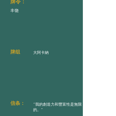
牌令：
丰饶
牌组
大阿卡納
信条：
“我的創造力和豐富性是無限
的。”