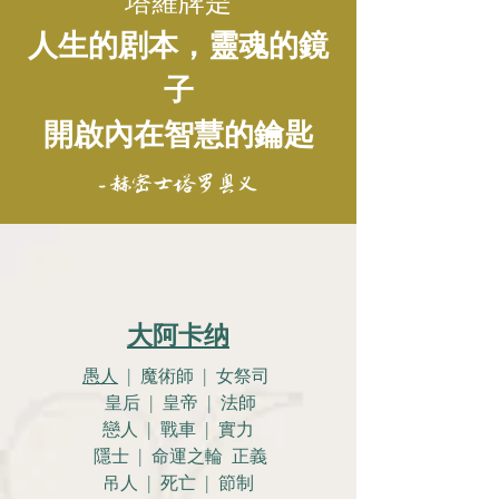
塔羅牌是
人生的剧本，靈魂的鏡
子
開啟內在智慧的鑰匙
- 赫密士塔罗奥义
大阿卡纳
愚人
| 魔術師 | 女祭司
皇后 | 皇帝 | 法師
戀人 |
戰車 | 實力
隱士 | 命運之輪 正義
吊人 | 死亡 | 節制