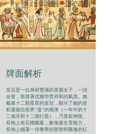
的精神
牌令：太空之神埃忒尔（Aether）
的精神
​牌面解析
皇后是一位身材豐滿的美麗女子，一頭
金發，散發著优雅华贵祥和的氣息。她
戴著十二顆星星的皇冠，顯示了她的皇
权遵循自然界“道“的规律（一年中的十
二個月和十二個行星），乃君权神授。
長袍上有石榴圖案，象徵著生育能力，
長袍上鋪著一排奢華的靠墊和飄逸的紅