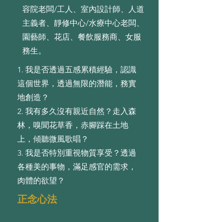
容院老闆/工人、室內設計師、人道
主義者、靜修中心/水療中心老闆、
園藝師、花店、餐飲服務商、女服
務生。
1. 我是否透過五感累積經驗，認識
這個世界，透過無限的潛能，務實
地創造？
2. 我有多久沒有親近⾃然？⾛⼊森
林，嗅聞花草⾹，⾚腳踩在⼟地
上，傾聽微⾵歌唱？
3. 我是否特別重視物質享受？透過
各種美的事物，滿⾜感官的需求，
⾁體的欲望？
正念心法