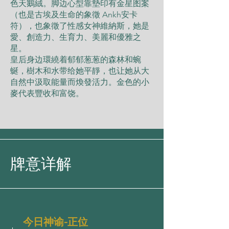
色天鵝絨。脚边心型靠墊印有金星图案
（也是古埃及生命的象徵 Ankh安卡
符），也象徵了性感女神維納斯，她是
愛、創造力、生育力、美麗和優雅之
星。
皇后身边環繞着郁郁葱葱的森林和蜿
蜒，樹木和水带给她平靜，也让她从大
自然中汲取能量而煥發活力。金色的小
麥代表豐收和富饶。
牌意详解
今日神谕-正位