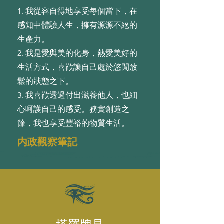
1. 我從容⾃得地享受每個當下，在
感知中體驗⼈⽣，擁有源源不絕的
⽣產⼒。
2. 我是愛與美的化⾝，熱愛美好的
⽣活⽅式，喜歡讓⾃⼰處於悠閒放
鬆的狀態之下。
3. 我喜歡透過付出滋養他⼈，也細
⼼呵護⾃⼰的感受。務實創造之
餘，我也享受豐裕的物質⽣活。
内政觀察筆記