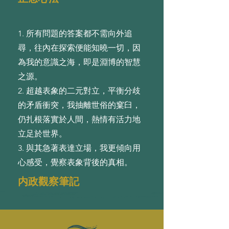
1. 所有問題的答案都不需向外追
尋，往內在探索便能知曉⼀切，因
為我的意識之海，即是淵博的智慧
之源。
2. 超越表象的⼆元對⽴，平衡分歧
的⽭盾衝突，我抽離世俗的窠⾅，
仍扎根落實於⼈間，熱情有活⼒地
⽴⾜於世界。
3. 與其急著表達⽴場，我更傾向⽤
⼼感受，覺察表象背後的真相。
内政觀察筆記