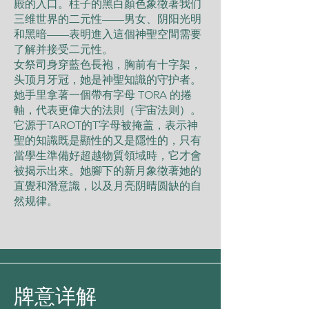
殿的入口。柱子的黑白顏色象徵著我们
三维世界的二元性——男女、阴阳光明
和黑暗——表明進入這個神聖空間需要
了解并接受二元性。
女祭司身穿藍色長袍，胸前有十字架，
头顶月牙冠，她是神聖知識的守护者。
她手里拿著一個帶有字母 TORA 的捲
軸，代表更偉大的法則（宇宙法则）。
它源于TAROT的T字母被掩盖，表示神
聖的知識既是顯性的又是隱性的，只有
當學生準備好超越物質領域時，它才會
被揭示出來。她腳下的新月象徵著她的
直覺和潛意識，以及月亮阴晴圆缺的自
然规律。
牌意详解