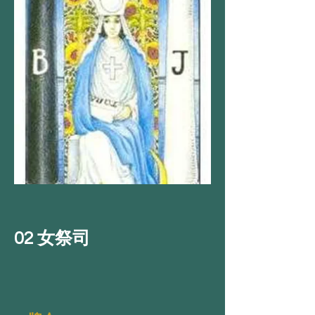
02 女祭司