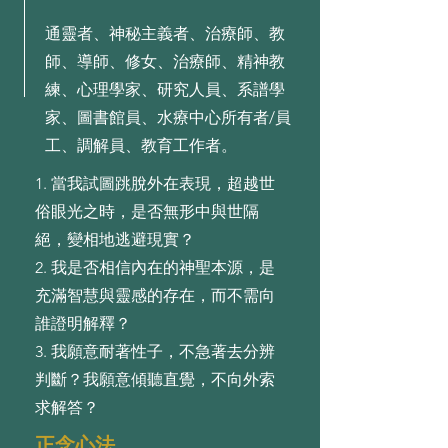
通靈者、神秘主義者、治療師、教
師、導師、修女、治療師、精神教
練、心理學家、研究人員、系譜學
家、圖書館員、水療中心所有者/員
工、調解員、教育工作者。
1. 當我試圖跳脫外在表現，超越世
俗眼光之時，是否無形中與世隔
絕，變相地逃避現實？
2. 我是否相信內在的神聖本源，是
充滿智慧與靈感的存在，⽽不需向
誰證明解釋？
3. 我願意耐著性⼦，不急著去分辨
判斷？我願意傾聽直覺，不向外索
求解答？
正念心法