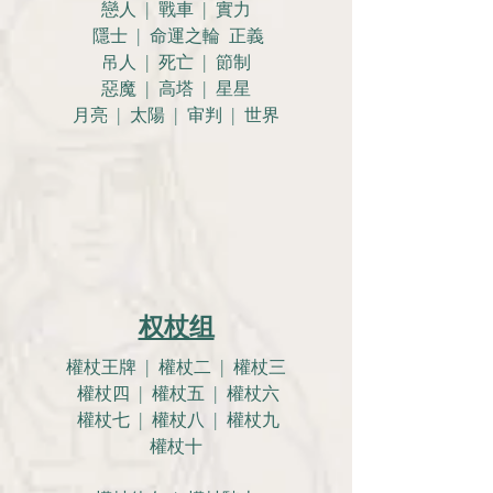
戀人 |
戰車 | 實力
隱士 | 命運之輪 正義
吊人 | 死亡 | 節制
惡魔 | 高塔 | 星星
月亮 |
太陽 | 审判 | 世界
权杖组
權杖王牌 | 權杖二 | 權杖三
權杖四 | 權杖五 | 權杖六
權杖七 | 權杖八 | 權杖九
權杖十