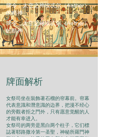
牌令：太空之神埃忒尔（Aether）
的精神
牌令：太空之神埃忒尔（Aether）
的精神
​牌面解析
女祭司坐在裝飾著石榴的帘幕前。帘幕
代表意識和潛意識的边界，把漫不经心
的旁觀者拒之門外，只有愿意觉醒的人
才能有幸进入。
女祭司的两旁是黑白两个柱子，它们標
誌著耶路撒冷第一圣聖，神秘所羅門神