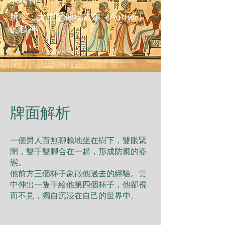
的精神
牌令：太空之神埃忒尔（Aether）
的精神
​牌面解析
⼀個男⼈百無聊賴地坐在樹下，雙眼緊
閉，雙⼿雙腳合在⼀起，形成防禦的姿
態。
他前⽅三個杯⼦象徵他過去的經驗。雲
中伸出⼀隻⼿給他第四個杯⼦，他卻視
⽽不⾒，獨⾃沉浸在⾃⼰的世界中。