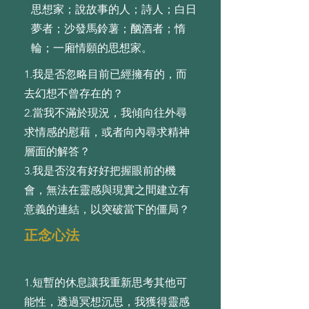
思想家；說故事的人；詩人；白日
夢者；沙發馬鈴薯；酗酒者；惰
輪；一廂情願的思想家。
1.我是否忽略⽬前已經擁有的，⽽
去幻想不曾存在的？
2.當我不滿於現況，我傾向往外尋
求情感的慰藉，或者向內尋求精神
層⾯的解答？
3.我是否沒有好好把握眼前的機
會，無法在靈感與現實之間建⽴有
意義的連結，以突破當下的僵局？
正念心法
1.短暫的休息讓我重新思考其他可
能性，透過冥想沉思，我獲得靈感