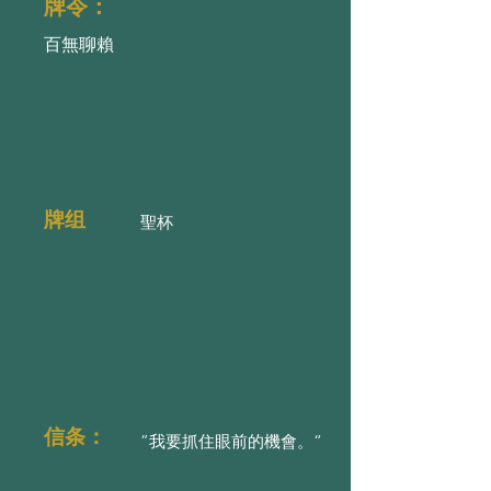
牌令：
百無聊賴
牌组
聖杯
信条：
”我要抓住眼前的機會。“