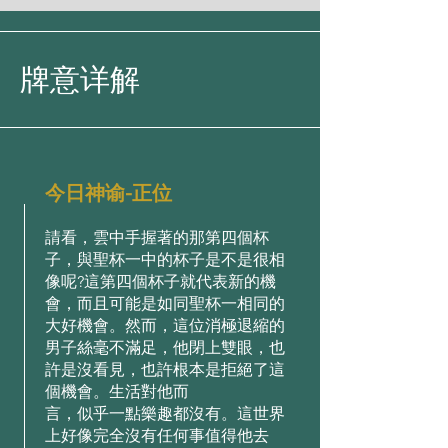
牌意详解
今日神谕-正位
請看，雲中⼿握著的那第四個杯
⼦，與聖杯⼀中的杯⼦是不是很相
像呢?這第四個杯⼦就代表新的機
會，⽽且可能是如同聖杯⼀相同的
⼤好機會。然⽽，這位消極退縮的
男⼦絲毫不滿⾜，他閉上雙眼，也
許是沒看⾒，也許根本是拒絕了這
個機會。⽣活對他⽽
⾔，似乎⼀點樂趣都沒有。這世界
上好像完全沒有任何事值得他去