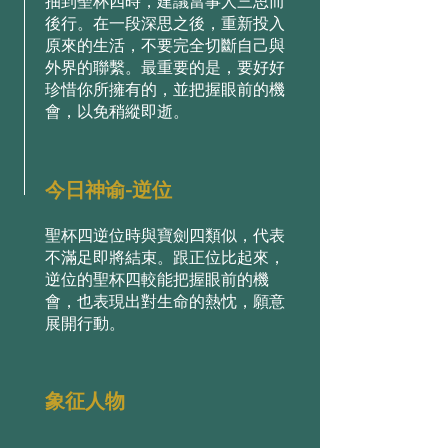
抽到聖杯四時，建議當事⼈三思⽽
後⾏。在⼀段深思之後，重新投⼊
原來的⽣活，不要完全切斷⾃⼰與
外界的聯繫。最重要的是，要好好
珍惜你所擁有的，並把握眼前的機
會，以免稍縱即逝。
今日神谕-逆位
聖杯四逆位時與寶劍四類似，代表
不滿⾜即將結束。跟正位⽐起來，
逆位的聖杯四較能把握眼前的機
會，也表現出對⽣命的熱忱，願意
展開⾏動。
象征人物