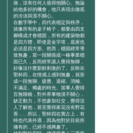
做，沒有任何⼈值得他關⼼。無論
給他多好的機會，他只表現出徹底
的冷淡與漠不關⼼。
在數字學中，四代表穩定與秩序，
就像所有的桌⼦椅⼦，都要由四⽀
腳構成才會穩固，所有的建築物都
是四⽅體，即使是⾦字塔，底座也
必須是四⽅形。然⽽，穩固經常導
致無趣，當⼀段關係或⼀椿事業穩
固已久，反⽽經常讓⼈覺得無聊，
好像沒什麼新鮮刺激的了。反映在
聖杯四，在情感上感到無趣，就形
成⼀段無聊、疲憊、退縮、消極、
不滿⾜、獨處的時光。當事⼈覺得
百無聊賴，對外界事物漠不關⼼，
缺乏動⼒，不想參加社交，覺得沒
⼈了解他，甚⾄覺得家花沒有野花
⾹……所以，聖杯四在實占上，有
時也代表外遇，因為他對於⽬前所
擁有的，已經不感興趣了。