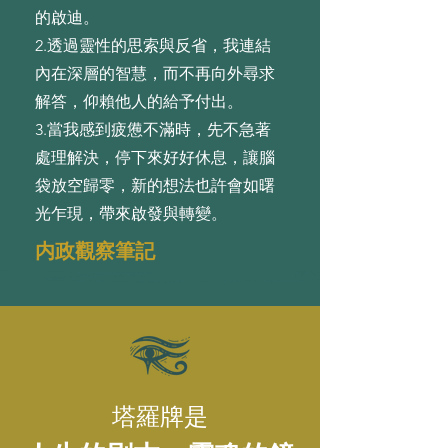
的啟迪。
2.透過靈性的思索與反省，我連結
內在深層的智慧，⽽不再向外尋求
解答，仰賴他⼈的給予付出。
3.當我感到疲憊不滿時，先不急著
處理解決，停下來好好休息，讓腦
袋放空歸零，新的想法也許會如曙
光乍現，帶來啟發與轉變。
内政觀察筆記
塔羅牌是