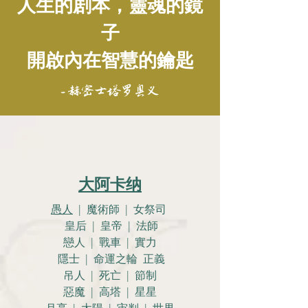
人生的剧本，靈魂的鏡
子
開啟內在智慧的鑰匙
- 赫密士塔罗奥义
大阿卡纳
愚人
| 魔術師 | 女祭司
皇后 | 皇帝 | 法師
戀人 |
戰車 | 實力
隱士 | 命運之輪 正義
吊人 | 死亡 | 節制
惡魔 | 高塔 | 星星