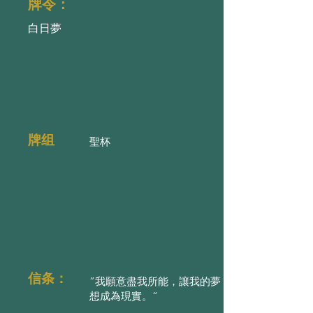
牌令：
白日夢
牌组
聖杯
信条：
”我願意盡我所能，讓我的夢
想成為現實。“