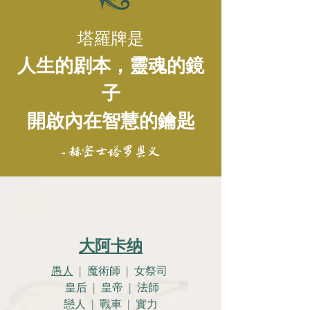
塔羅牌是
人生的剧本，靈魂的鏡
子
開啟內在智慧的鑰匙
- 赫密士塔罗奥义
大阿卡纳
愚人
| 魔術師 | 女祭司
皇后 | 皇帝 | 法師
戀人 |
戰車 | 實力