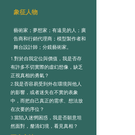
象征人物
藝術家；夢想家；有遠見的人；廣
告商和行銷代理商；模型製作者和
舞台設計師；分鏡藝術家。
1.對於⾃我定位與價值，我是否存
有許多不切實際的虛幻想像，缺乏
正視真相的勇氣？
2.我是否容易受到外在環境與他⼈
的影響，或者迷失在不實的表象
中，⽽把⾃⼰真正的需求、想法放
在次要的序位？
3.當陷⼊迷惘困惑，我是否願意坦
然⾯對，釐清幻境，看⾒真相？