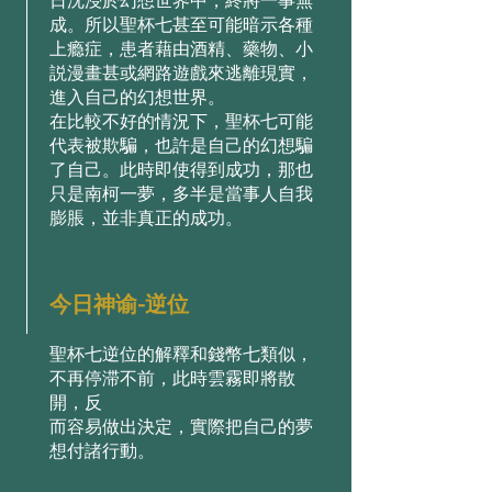
⽇沈浸於幻想世界中，終將⼀事無
成。所以聖杯七甚⾄可能暗⽰各種
上瘾症，患者藉由酒精、藥物、⼩
説漫畫甚或網路遊戲來逃離現實，
進⼊⾃⼰的幻想世界。
在⽐較不好的情況下，聖杯七可能
代表被欺騙，也許是⾃⼰的幻想騙
了⾃⼰。此時即使得到成功，那也
只是南柯⼀夢，多半是當事⼈⾃我
膨脹，並⾮真正的成功。
今日神谕-逆位
聖杯七逆位的解釋和錢幣七類似，
不再停滞不前，此時雲霧即將散
開，反
⽽容易做出決定，實際把⾃⼰的夢
想付諸⾏動。