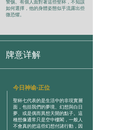
警惕。有個⼈⾯對著這些聖杯，不知該
如何選擇，他的⾝體姿態似乎流露出些
微恐懼。
牌意详解
今日神谕-正位
聖杯七代表的是⽣活中的⾮現實層
⾯，包括我們的夢境、幻想與⽩⽇
夢、或是偶⽽異想天開的點⼦。這
種想像通常只是空中樓閣，⼀般⼈
不會真的把這些幻想付諸⾏動，因