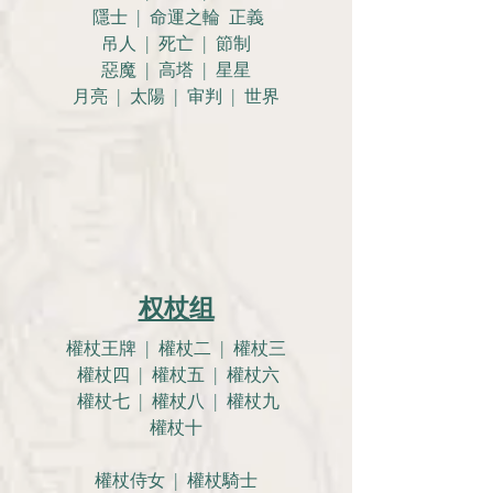
隱士 | 命運之輪 正義
吊人 | 死亡 | 節制
惡魔 | 高塔 | 星星
月亮 |
太陽 | 审判 | 世界
权杖组
權杖王牌 | 權杖二 | 權杖三
權杖四 | 權杖五 | 權杖六
權杖七 | 權杖八 | 權杖九
權杖十
權杖侍女 | 權杖騎士