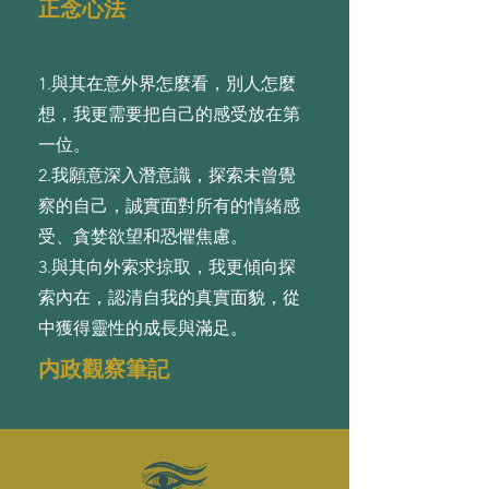
正念心法
1.與其在意外界怎麼看，別⼈怎麼
想，我更需要把⾃⼰的感受放在第
⼀位。
2.我願意深⼊潛意識，探索未曾覺
察的⾃⼰，誠實⾯對所有的情緒感
受、貪婪欲望和恐懼焦慮。
3.與其向外索求掠取，我更傾向探
索內在，認清⾃我的真實⾯貌，從
中獲得靈性的成⻑與滿⾜。
内政觀察筆記