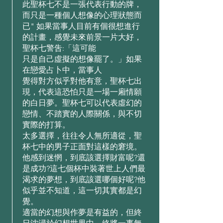
此聖杯七不是⼀張代表⾏動的牌，
⽽只是⼀種個⼈想像的⼼理狀態⽽
已" 如果當事⼈⽬前有個很想進⾏
的計畫，感覺未來前景⼀⽚⼤好，
聖杯七警吿:「這可能
只是⾃⼰虛擬的想像罷了。」如果
在戀愛占⼘中，當事⼈
覺得對⽅似乎對他有意，聖杯七出
現，代表這恐怕只是⼀場⼀廂情願
的⽩⽇夢。聖杯七可以代表虛幻的
戀情、不踏實的⼈際關係，與不切
實際的打算。
太多選擇，往往令⼈無所適從，聖
杯七中的男⼦正⾯對這樣的窘境。
他感到迷惘，到底該選擇財富呢?還
是成功?這七個杯中裝著世上⼈們最
渴求的夢想，到底該選哪個好呢?他
似乎並不知道，這⼀切其實都是幻
覺。
適當的幻想與作夢是有益的，但終