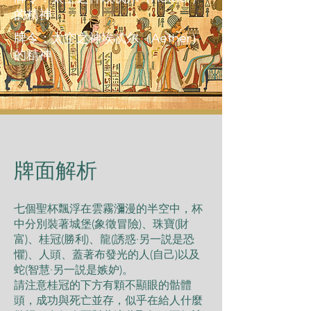
的精神
牌令：太空之神埃忒尔（Aether）
的精神
​牌面解析
七個聖杯飄浮在雲霧瀰漫的半空中，杯
中分別裝著城堡(象徵冒險)、珠寶(財
富)、桂冠(勝利)、⿓(誘惑·另⼀説是恐
懼)、⼈頭、蓋著布發光的⼈(⾃⼰)以及
蛇(智慧·另⼀説是嫉妒)。
請注意桂冠的下⽅有顆不顯眼的骷體
頭，成功與死亡並存，似乎在給⼈什麼