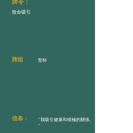
牌令：
致命吸引
牌组
聖杯
信条：
”我吸引健康和積極的關係。
“