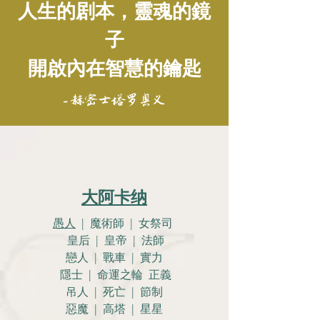
人生的剧本，靈魂的鏡
子
開啟內在智慧的鑰匙
- 赫密士塔罗奥义
大阿卡纳
愚人
| 魔術師 | 女祭司
皇后 | 皇帝 | 法師
戀人 |
戰車 | 實力
隱士 | 命運之輪 正義
吊人 | 死亡 | 節制
惡魔 | 高塔 | 星星