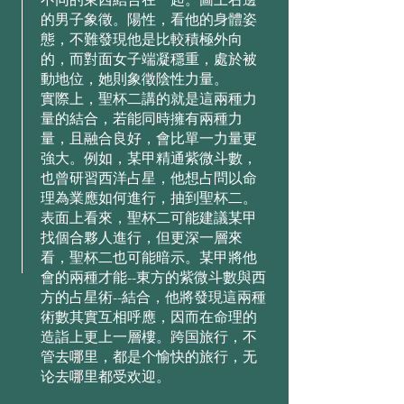
的男⼦象徵。陽性，看他的⾝體姿
態，不難發現他是⽐較積極外向
的，⽽對⾯⼥⼦端凝穩重，處於被
動地位，她則象徵陰性⼒量。
實際上，聖杯⼆講的就是這兩種⼒
量的結合，若能同時擁有兩種⼒
量，且融合良好，會⽐單⼀⼒量更
強⼤。例如，某甲精通紫微⽃數，
也曾研習西洋占星，他想占問以命
理為業應如何進⾏，抽到聖杯⼆。
表⾯上看來，聖杯⼆可能建議某甲
找個合夥⼈進⾏，但更深⼀層來
看，聖杯⼆也可能暗⽰。某甲將他
會的兩種才能--東⽅的紫微⽃數與西
⽅的占星術--結合，他將發現這兩種
術數其實互相呼應，因⽽在命理的
造詣上更上⼀層樓。跨国旅行，不
管去哪里，都是个愉快的旅行，无
论去哪里都受欢迎。