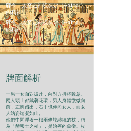
牌令：太空之神埃忒尔（Aether）
的精神
牌令：太空之神埃忒尔（Aether）
的精神
​牌面解析
⼀男⼀⼥⾯對彼此，向對⽅持杯致意。
兩⼈頭上都戴著花環，男⼈⾝軀微微向
前，左脚踏出，右⼿也伸向⼥⼈，⽽⼥
⼈站姿端凝如⼭。
他們中間浮著⼀根兩條蛇纏繞的杖，稱
為「赫密⼠之杖」，是治療的象徵。杖