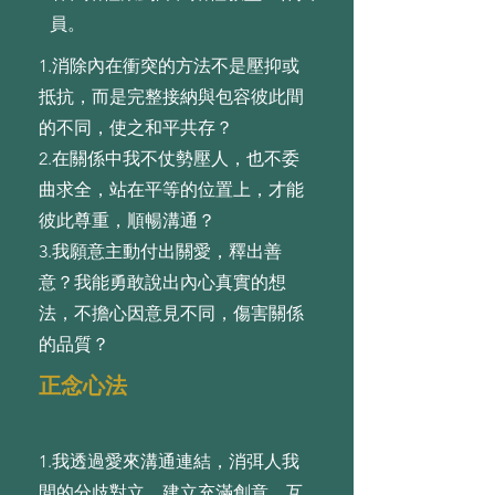
員。
1.消除內在衝突的⽅法不是壓抑或
抵抗，⽽是完整接納與包容彼此間
的不同，使之和平共存？
2.在關係中我不仗勢壓⼈，也不委
曲求全，站在平等的位置上，才能
彼此尊重，順暢溝通？
3.我願意主動付出關愛，釋出善
意？我能勇敢說出內⼼真實的想
法，不擔⼼因意⾒不同，傷害關係
的品質？
正念心法
1.我透過愛來溝通連結，消弭⼈我
間的分歧對⽴，建⽴充滿創意、互