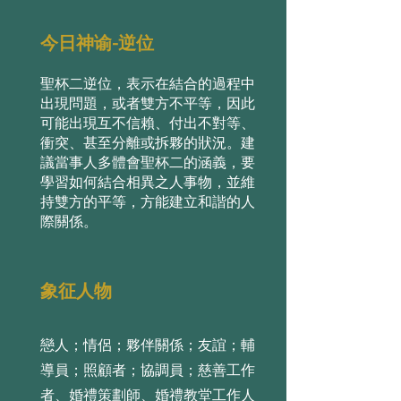
今日神谕-逆位
聖杯⼆逆位，表⽰在結合的過程中
出現問題，或者雙⽅不平等，因此
可能出現互不信賴、付出不對等、
衝突、甚⾄分離或拆夥的狀況。建
議當事⼈多體會聖杯⼆的涵義，要
學習如何結合相異之⼈事物，並維
持雙⽅的平等，⽅能建⽴和諧的⼈
際關係。
象征人物
戀人；情侶；夥伴關係；友誼；輔
導員；照顧者；協調員；慈善工作
者、婚禮策劃師、婚禮教堂工作人