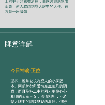
上的獅⼦頭象徵溝通，⽽兩⽚翅膀象徵
聖靈，使⼈聯想到戀⼈牌中的天使。遠
⽅是⼀座城鎮。
牌意详解
今日神谕-正位
聖杯⼆經常被視為戀⼈的⼩牌版
本。兩張牌都與愛情產⽣強烈的關
聯，⽽且聖杯⼆中的兩⼈更像⼼⼼
相印的⾦童⽟⼥，深情相對，不若
戀⼈牌中的隱隱猶疑的夏娃。但戀