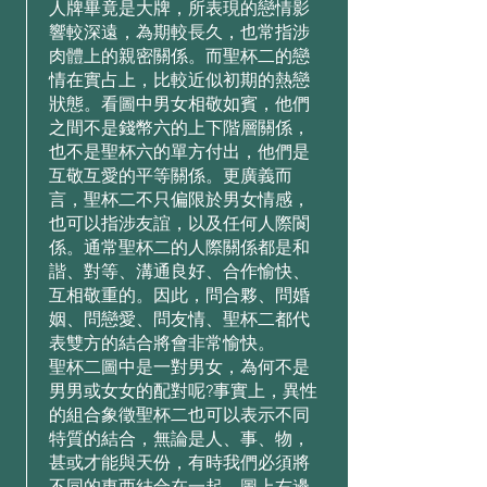
⼈牌畢竟是⼤牌，所表現的戀情影
響較深遠，為期較⻑久，也常指涉
⾁體上的親密關係。⽽聖杯⼆的戀
情在實占上，⽐較近似初期的熱戀
狀態。看圖中男⼥相敬如賓，他們
之間不是錢幣六的上下階層關係，
也不是聖杯六的單⽅付出，他們是
互敬互愛的平等關係。更廣義⽽
⾔，聖杯⼆不只偏限於男⼥情感，
也可以指涉友誼，以及任何⼈際閬
係。通常聖杯⼆的⼈際關係都是和
諧、對等、溝通良好、合作愉快、
互相敬重的。因此，問合夥、問婚
姻、問戀愛、問友情、聖杯⼆都代
表雙⽅的結合將會⾮常愉快。
聖杯⼆圖中是⼀對男⼥，為何不是
男男或⼥⼥的配對呢?事實上，異性
的組合象徵聖杯⼆也可以表⽰不同
特質的結合，無論是⼈、事、物，
甚或才能與天份，有時我們必須將
不同的東西結合在⼀起。圖上右邊