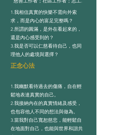
慈善工作者；社區工作者；志工.
1.我相信真實的快樂不需向外索
求，⽽是內⼼的富⾜完整嗎？
2.所謂的圓滿，是外在看起來的，
還是內⼼感受到的？
3.我是否可以仁慈看待⾃⼰，也同
理他⼈的處境與選擇？
正念心法
1.我幽默看待過去的傷痛，⾃在輕
鬆地表達真實的⾃⼰。
2.我接納內在的真實情緒及感受，
也包容他⼈不同的想法與做為。
3.當我對⾃⼰寬恕慈悲，能輕鬆⾃
在地⾯對⾃⼰，也能與世界和諧共