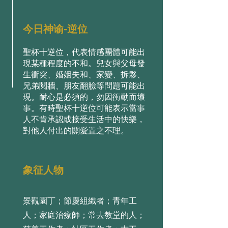
今日神谕-逆位
聖杯⼗逆位，代表情感團體可能出
現某種程度的不和。兒⼥與⽗⺟發
⽣衝突、婚姻失和、家變、拆夥、
兄弟鬩牆、朋友翻臉等問題可能出
現。耐⼼是必須的，勿因衝動⽽壞
事。有時聖杯⼗逆位可能表⽰當事
⼈不肯承認或接受⽣活中的快樂，
對他⼈付出的關愛置之不理。
象征人物
景觀園丁；節慶組織者；青年工
人；家庭治療師；常去教堂的人；