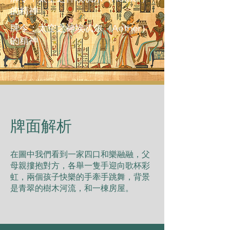
的精神
牌令：太空之神埃忒尔（Aether）
的精神
​牌面解析
在圖中我們看到⼀家四⼝和樂融融，⽗
⺟親摟抱對⽅，各舉⼀隻⼿迎向歌杯彩
虹，兩個孩⼦快樂的⼿牽⼿跳舞，背景
是⻘翠的樹⽊河流，和⼀棟房屋。