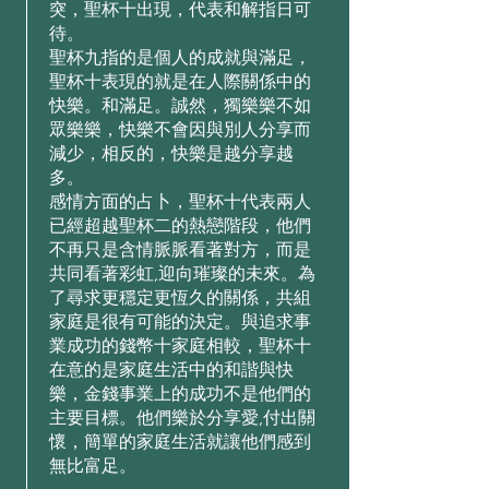
突，聖杯⼗出現，代表和解指⽇可
待。
聖杯九指的是個⼈的成就與滿⾜，
聖杯⼗表現的就是在⼈際關係中的
快樂。和滿⾜。誠然，獨樂樂不如
眾樂樂，快樂不會因與別⼈分享⽽
減少，相反的，快樂是越分享越
多。
感情⽅⾯的占⼘，聖杯⼗代表兩⼈
已經超越聖杯⼆的熱戀階段，他們
不再只是含情脈脈看著對⽅，⽽是
共同看著彩虹,迎向璀璨的未來。為
了尋求更穩定更恆久的關係，共組
家庭是很有可能的決定。與追求事
業成功的錢幣⼗家庭相較，聖杯⼗
在意的是家庭⽣活中的和諧與快
樂，⾦錢事業上的成功不是他們的
主要⽬標。他們樂於分享愛,付出關
懷，簡單的家庭⽣活就讓他們感到
無⽐富⾜。