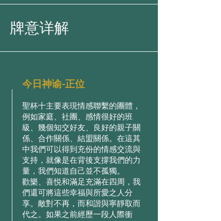
牌意详解
今日神谕-正位
聖杯⼗主要表現情感聯繫的團體，
例如家庭、社團、感情很好的班
級、幾個知交好友、良好的親⼦關
係、合作關係、結盟關係。在這其
中我們可以得到充份的情感交流與
⽀持，就像是在背後⽀撐我們的⼒
量，我們知道⾃⼰並不孤獨。
歡樂、喜悦和滿⾜充滿在四周，我
們還可將這些幸福與所愛之⼈分
享。敵對不再，⽽和諧與寧靜取⽽
代之。如果之前經歷⼀段⼈際衝