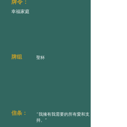
牌令：
幸福家庭
牌组
聖杯
信条：
“我擁有我需要的所有愛和支
持。”