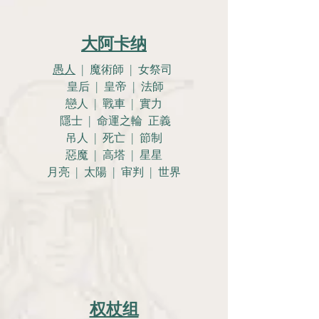
大阿卡纳
愚人
| 魔術師 | 女祭司
皇后 | 皇帝 | 法師
戀人 |
戰車 | 實力
隱士 | 命運之輪 正義
吊人 | 死亡 | 節制
惡魔 | 高塔 | 星星
月亮 |
太陽 | 审判 | 世界
权杖组