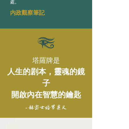
處。
内政觀察筆記
塔羅牌是
人生的剧本，靈魂的鏡
子
開啟內在智慧的鑰匙
- 赫密士塔罗奥义