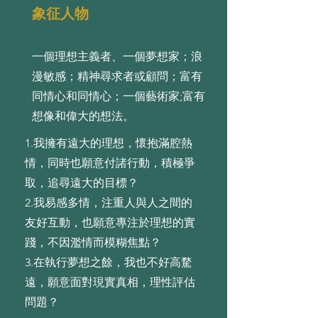
象征人物
一個理想主義者、一個夢想家；浪
漫敏感；精神尋求者或顧問；富有
同情心和同情心；一個藝術家;富有
想像和偉大的想法。
1.我擁有遠⼤的理想，懷抱滿腔熱
情，同時也願意付諸⾏動，積極爭
取，追尋遠⼤的⽬標？
2.我易感多情，注重⼈與⼈之間的
友好互動，也願意專注於理想的實
踐，不因濫情⽽模糊焦點？
3.在執⾏夢想之餘，我也不好⾼騖
遠，願意⾯對現實真相，理性評估
問題？