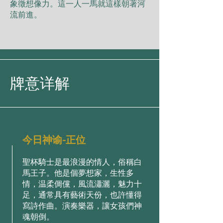
象徵想像⼒。這⼀⼈⼀⾺就這樣朝著河
流前進。
牌意详解
今日神谕-正位
聖杯騎⼠是最浪漫的情⼈，俗稱⽩
⾺王⼦。他是個夢想家，⽣性多
情，温柔倜儻，⾵流瀟灑，魅⼒⼗
⾜，通常具有藝術天份，也許懂得
寫詩作曲。演奏樂器，讓⼥孩們神
魂朝倒。