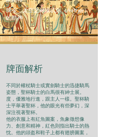
的精神
牌令：太空之神埃忒尔（Aether）
的精神
​牌面解析
不同於權杖騎⼠或實劍騎⼠的迅捷騎⾺
姿態，聖杯騎⼠的⽩⾺很有紳⼠展。
度，優雅地⾏進，跟主⼈⼀樣。聖杯騎
⼠平舉著聖杯，他的眼光有些夢幻，深
深注視著聖杯。
他的⾐服上有紅⿂圖案，⿂象徵想像
⼒、創意和精神，紅⾊則指出騎⼠的熱
忱。他的頭盔和鞋⼦上都有翅膀圖案，