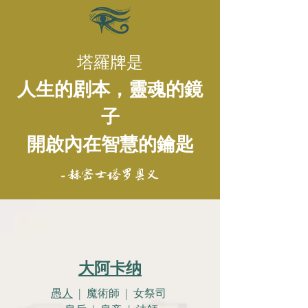
塔羅牌是
人生的剧本，靈魂的鏡
子
開啟內在智慧的鑰匙
- 赫密士塔罗奥义
大阿卡纳
愚人
| 魔術師 | 女祭司