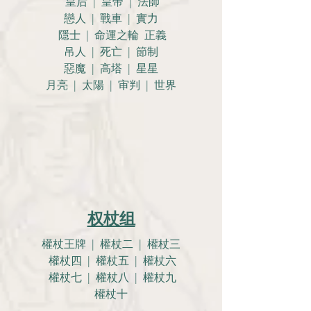
皇后 | 皇帝 | 法師
戀人 |
戰車 | 實力
隱士 | 命運之輪 正義
吊人 | 死亡 | 節制
惡魔 | 高塔 | 星星
月亮 |
太陽 | 审判 | 世界
权杖组
權杖王牌 | 權杖二 | 權杖三
權杖四 | 權杖五 | 權杖六
權杖七 | 權杖八 | 權杖九
權杖十