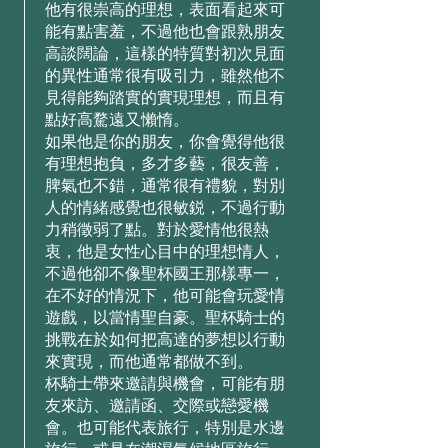
他有很崇⾼的理想，表⾯看起來可
能有點害羞，不過他也會跟熟朋友
⾼談闊論，這樣的特質對初次⾒⾯
的異性通常很有吸引⼒，雖然他不
⾒得能夠踏實的實現理想，⽽且有
點好⾼騖遠⼜懶惰。
如果他是你的朋友，你會覺得他很
有理想抱負，多才多藝，很友善，
脾氣也不錯，通常很有禮貌，對別
⼈的情緒感覺也很敏鋭，不過⾏動
⼒稍徵弱了點。對於愛情他很熱
衷，他是⼥性⼼⽬中的理想情⼈，
不過他卻不像聖杯國王那樣專⼀，
在不好的情況下，他可能會玩愛情
遊戲，以當情聖⾃豪。聖杯騎⼠的
挑戰在於如何把⾼達的夢想以⾏動
來實現，⽽他通常都做不到。
杯騎⼠帶來邀請與機會，可能有朋
友來訪、邀請函、交際或戀愛機
會。也可能代表旅⾏，特別是⽔邊