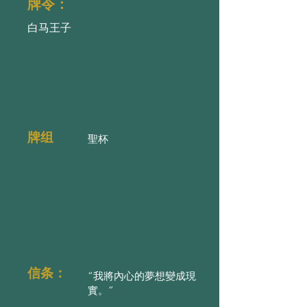
牌令：
白马王子
牌组
聖杯
信条：
“我將內心的夢想變成現
實。”