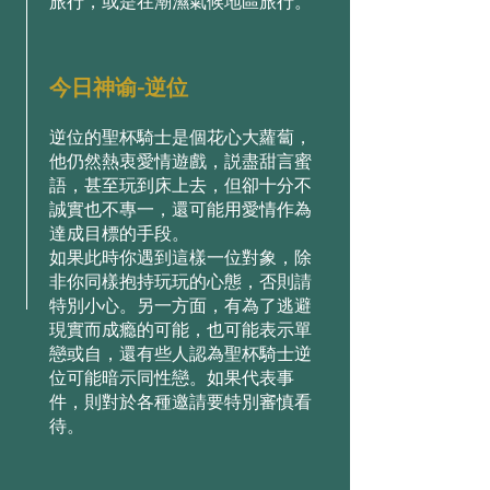
旅⾏，或是在潮濕氣候地區旅⾏。
今日神谕-逆位
逆位的聖杯騎⼠是個花⼼⼤蘿蔔，
他仍然熱衷愛情遊戲，説盡甜⾔蜜
語，甚⾄玩到床上去，但卻⼗分不
誠實也不專⼀，還可能⽤愛情作為
達成⽬標的⼿段。
如果此時你遇到這樣⼀位對象，除
⾮你同樣抱持玩玩的⼼態，否則請
特別⼩⼼。另⼀⽅⾯，有為了逃避
現實⽽成瘾的可能，也可能表⽰單
戀或⾃，還有些⼈認為聖杯騎⼠逆
位可能暗⽰同性戀。如果代表事
件，則對於各種邀請要特別審慎看
待。