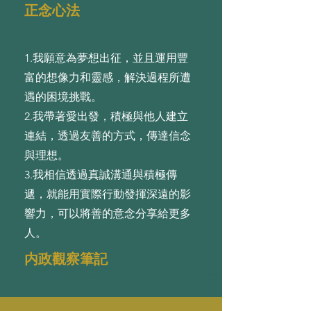
正念心法
1.我願意為夢想出征，並且運⽤豐
富的想像⼒和靈感，解決過程所遭
遇的困境挑戰。
2.我帶著愛出發，積極與他⼈建⽴
連結，透過友善的⽅式，傳達信念
與理想。
3.我相信透過真誠溝通與積極傳
遞，就能⽤實際⾏動發揮深遠的影
響⼒，可以將善的意念分享給更多
⼈。
内政觀察筆記