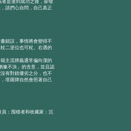
或者是達到成功之後，卻發
決，請捫⼼⾃問，⾃⼰真正
計畫錯誤，事情將會變得不
權杖⼆逆位也可杖。右遇的
書籍主流牌義通常偏向潔的
「猶豫不決」的含意，並且認
讀沒有對錯優劣之分，也不
可，塔羅牌⾃然會照著⾃⼰
查員；囤積者和收藏家；沉