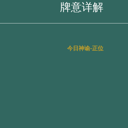
牌意详解
今日神谕-正位