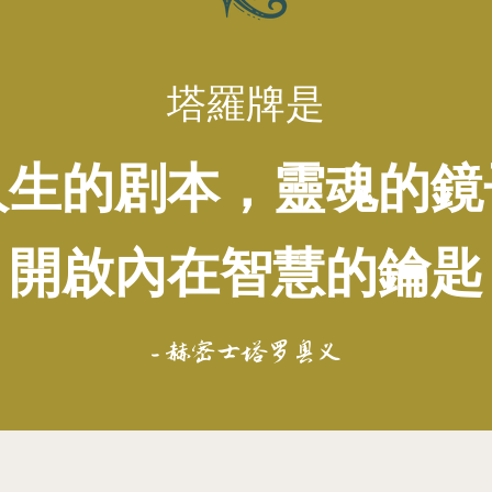
塔羅牌是
人生的剧本，靈魂的鏡
開啟內在智慧的鑰匙
- 赫密士塔罗奥义