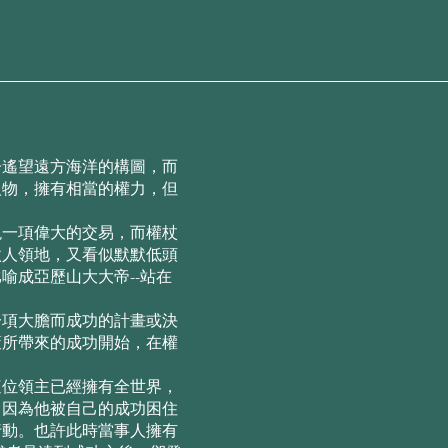
⼦遙望遠⽅海洋的構圖，⽽
⼈物，擁有相當的權⼒，但
現⼀項偉⼤的交易，⽽權杖
傲⼈領地，⼜看似默默低頭
喻成亞歷⼭⼤⼤帝--站在
⼀項⼤膽⽽成功的計畫或決
策所帶來的成功開始，在權
這位領主已經擁有全世界，
，因為他被⾃⼰的成功困住
⾏動。也許此時當事⼈擁有