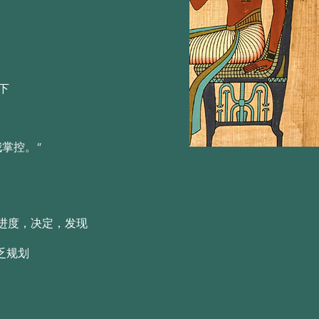
忒尔（Aether）的精神
忒尔（Aether）的精神
下
我掌控。”
进度，决定，发现
乏规划