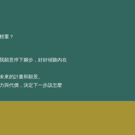
衡輕重？
，我願意停下腳步，好好傾聽內在
出未來的計畫和願景。
努⼒與代價，決定下⼀步該怎麼