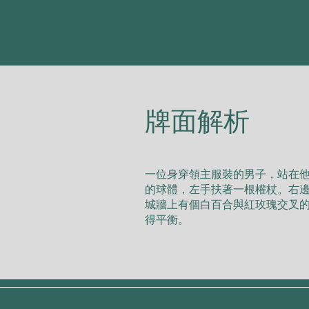
​牌面解析
⼀位⾝穿領主服裝的男⼦，站在
的球體，左⼿扶著⼀根權杖。右
城牆上有個⽩百合與紅玫瑰交叉
得平衡。