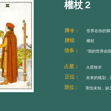
權杖 2
牌令：太空之神埃
牌令：太空之神埃
牌令：
世界在你的脚
牌组
權杖
信条：
“我的世界由
占星：
火星牧羊
正位：
未来的规划，
逆位：
害怕未知，缺