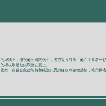
他的城牆上，俯視他的遼闊領⼟，遙望遠⽅海洋。他右⼿拿著⼀
邊的權杖則是被鐵環繫在牆上。
的圖案，⽩百合象徴智慧和純潔的思想紅玫瑰象徵熱情，暗⽰兩