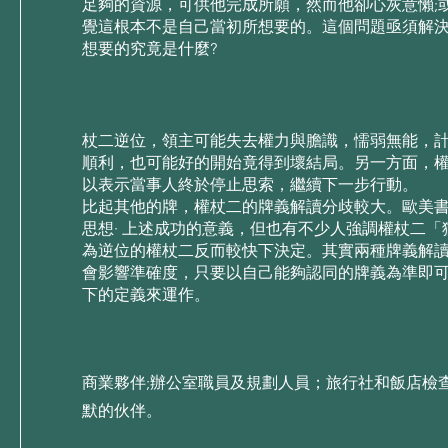
⾜夠的資源，可供他完成所願，然⽽他卻⼼灰意懶;
覺這根本不是⾃⼰當初所想要的。這個問題亟須解
想要的究竟是什麼?
杖⼆逆位，領主可能失去權⼒與膽識，懦弱無能，
順利，也可能好的開始竟得到壞結局。另⼀⽅⾯，
以表⽰當事⼈終於停⽌思索，繼續下⼀步⾏動。
⽐起其他的牌，權杖⼆的牌義解讀分歧較⼤。歐美
思想· 上述成功的意義，但也有不少⼈強調權杖⼆
為逆位的權杖⼆反⽽較快下決定。其實兩種牌義解
會影響準確度，只要以⾃⼰能夠認同的牌義為準即
下的定義來運作。
商業夥伴;辦公室職員及規劃人員；旅行社和飯店檢
默的伙伴。