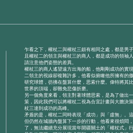
乍看之下，權杖⼆與權杖三頗有相同之處，都是男
且權杖⼆的領主與權杖三的商⼈，都是成功的領袖
請注意他們姿態的差異。
權杖三的商⼈遙望遠⽅出海的船，他剛剛成功的實
⼆領主的視線卻複雜許多，他看似俯瞰他所擁有的
研究球體，彷彿在盤算什麼，思索什麼。偉特將其⽐
世界的頂端，卻難免悲傷折磨。
另⼀個⻆度來看，領主對著球體思索，是為了做出
策，因此我們可以將權杖⼆視為合宜計畫與⼤膽決
杖三達到成功的⾼峰。
⽭盾的是，權杖⼆同時表現「成功」與「虛無」。
但仍然在城牆內盤算下⼀步的⾏動，他看來很煩悶
了，無法繼續充分展現當年開疆關⼟的「權杖式」