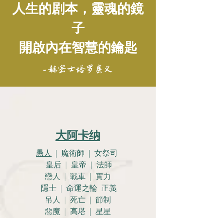
人生的剧本，靈魂的鏡
子
開啟內在智慧的鑰匙
- 赫密士塔罗奥义
大阿卡纳
愚人
| 魔術師 | 女祭司
皇后 | 皇帝 | 法師
戀人 |
戰車 | 實力
隱士 | 命運之輪 正義
吊人 | 死亡 | 節制
惡魔 | 高塔 | 星星