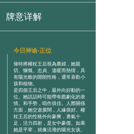
牌意详解
今日神谕-正位
偉特將權杖王后視為農婦，她親
切、慷慨、忠貞、溫暖⽽熱情，具
有陽光般的開朗性格，通常喜歡⼩
孩和植物。
是四個王后之中，最外向好動的⼀
位。她説話時可能帶有戲劇化的表
情。和⼿勢，唱作俱佳。⼈際關係
⽅⾯，她交遊廣闊，⼈緣很好。權
杖王后的性格外向豪爽，勇氣⼗
⾜，活⼒四射，是⼥中豪傑。如果
她是平辈，就像活潑的陽光⼥孩。