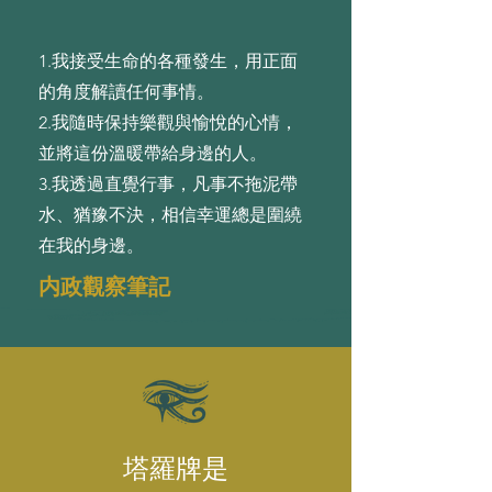
1.我接受⽣命的各種發⽣，⽤正⾯
的⻆度解讀任何事情。
2.我隨時保持樂觀與愉悅的⼼情，
並將這份溫暖帶給⾝邊的⼈。
3.我透過直覺⾏事，凡事不拖泥帶
⽔、猶豫不決，相信幸運總是圍繞
在我的⾝邊。
内政觀察筆記
塔羅牌是