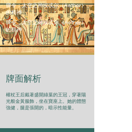
牌令：太空之神埃忒尔（Aether）
的精神
牌令：太空之神埃忒尔（Aether）
的精神
​牌面解析
權杖王后戴著盛開綠葉的王冠，穿著陽
光般⾦⿈服飾，坐在寶座上。她的體態
強健，腿是張開的，暗⽰性能量。