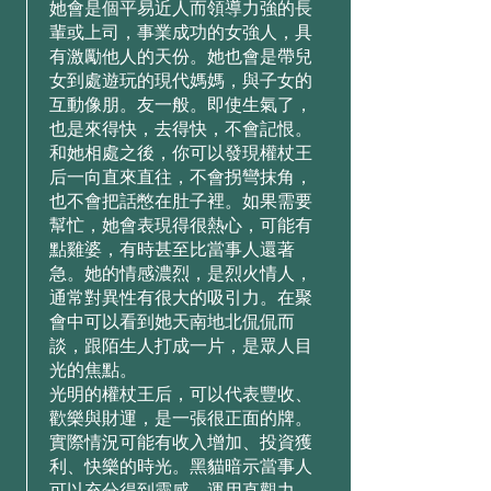
她會是個平易近⼈⽽領導⼒強的⻑
輩或上司，事業成功的⼥強⼈，具
有激勵他⼈的天份。她也會是帶兒
⼥到處遊玩的現代媽媽，與⼦⼥的
互動像朋。友⼀般。即使⽣氣了，
也是來得快，去得快，不會記恨。
和她相處之後，你可以發現權杖王
后⼀向直來直往，不會拐彎抹⻆，
也不會把話憋在肚⼦裡。如果需要
幫忙，她會表現得很熱⼼，可能有
點雞婆，有時甚⾄⽐當事⼈還著
急。她的情感濃烈，是烈⽕情⼈，
通常對異性有很⼤的吸引⼒。在聚
會中可以看到她天南地北侃侃⽽
談，跟陌⽣⼈打成⼀⽚，是眾⼈⽬
光的焦點。
光明的權杖王后，可以代表豐收、
歡樂與財運，是⼀張很正⾯的牌。
實際情況可能有收⼊增加、投資獲
利、快樂的時光。⿊貓暗⽰當事⼈
可以充分得到靈感，運⽤直觀⼒。