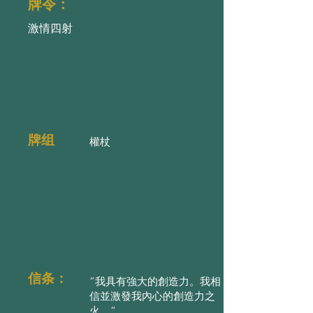
牌令：
激情四射
牌组
權杖
信条：
”我具有強大的創造力。我相
信並激發我內心的創造力之
火。“