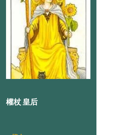
權杖 皇后