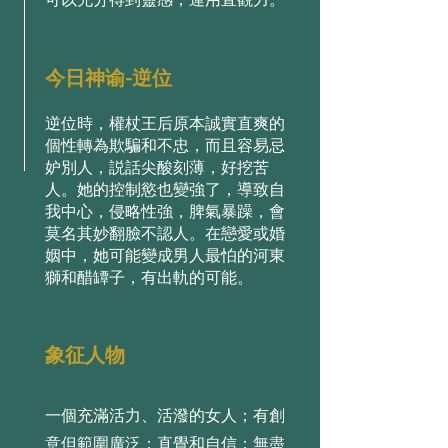
今日神谕-逆位
逆位時，權杖王后原本誠實直爽的
個性轉為欺騙和不忠，⽽且容易忌
妒別⼈，説話尖酸刻薄，好挖苦
⼈。她的控制慾也變強了，導致⾃
我中⼼，侵略性強，脾氣暴躁，會
莫名其妙翻臉不認⼈。在戀愛或婚
姻中，她可能變成男⼈最怕的河東
獅和醋罈⼦，有出軌的可能。
象征人物
一個充滿活力、活潑的女人；有創
意但範圍廣泛；直覺和自信；無盡