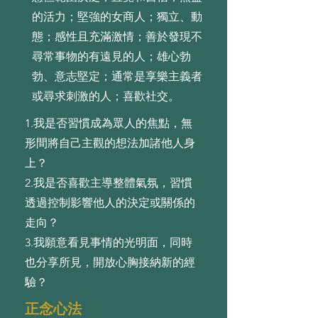
的活力；堅強的女商人；獨立、動
態；感性且充滿激情；善於發現不
尋常事物的有遠見的人；雄心勃
勃、意志堅定；通常是享樂主義者
或尋求刺激的人；喜歡社交。
1.我是否習慣成為眾⼈的焦點，無
形間將⾃⼰主觀的想法加諸他⼈⾝
上？
2.我是否喜歡主導整體氣氛，習慣
透過控制影響他⼈的決定或關係的
⾛向？
3.我願意看⾒事情的光明⾯，同時
也分享所⾒，開放⼼胸接納新的經
驗？
正念心法