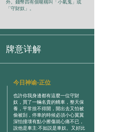
外。錢幣四有個暱稱叫「⼩氣⻤」或
「守財奴」。
牌意详解
今日神谕-正位
也許你我⾝邊都有這麼⼀位守財
奴，買了⼀輛名貴的轎⾞，整天保
養，平常捨不得開，開出去⼜怕被
偷被刮，停⾞的時候必須⼩⼼翼翼
深怕撞壊有點⼩擦傷就⼼痛不已，
說他是⾞主:不如説是⾞奴。⼜好⽐