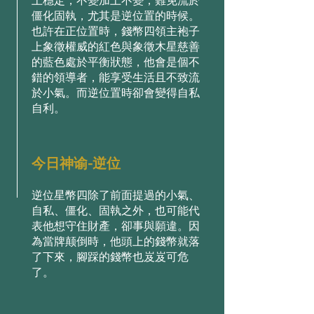
上穩定，不變加上不變，難免流於
僵化固執，尤其是逆位置的時候。
也許在正位置時，錢幣四領主袍⼦
上象徵權威的紅⾊與象徵⽊星慈善
的藍⾊處於平衡狀態，他會是個不
錯的領導者，能享受⽣活且不致流
於⼩氣。⽽逆位置時卻會變得⾃私
⾃利。
今日神谕-逆位
逆位星幣四除了前⾯提過的⼩氣、
⾃私、僵化、固執之外，也可能代
表他想守住財產，卻事與願違。因
為當牌颠倒時，他頭上的錢幣就落
了下來，腳踩的錢幣也岌岌可危
了。