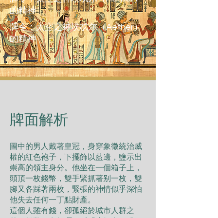
的精神
牌令：太空之神埃忒尔（Aether）
的精神
​牌面解析
圖中的男⼈戴著皇冠，⾝穿象徵統治威
權的紅⾊袍⼦，下擺飾以藍邊，鹽⽰出
崇⾼的領主⾝分。他坐在⼀個箱⼦上，
頭頂⼀枚錢幣，雙⼿緊抓著别⼀枚，雙
腳⼜各踩著兩枚，緊張的神情似乎深怕
他失去任何⼀丁點財產。
這個⼈雖有錢，卻孤絕於城市⼈群之