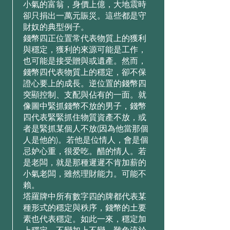
⼩氣的富翁，⾝價上億，⼤地震時
卻只捐出⼀萬元賑災。這些都是守
財奴的典型例⼦。
錢幣四正位置常代表物質上的獲利
與穩定，獲利的來源可能是⼯作，
也可能是接受贈與或遺產。然⽽，
錢幣四代表物質上的穩定，卻不保
證⼼要上的成⻑。逆位置的錢幣四
突顯控制、⽀配與佔有的⼀⾯。就
像圖中緊抓錢幣不放的男⼦，錢幣
四代表緊緊抓住物質資產不放，或
者是緊抓某個⼈不放(因為他當那個
⼈是他的)。若他是位情⼈，會是個
忌妒⼼重，很爱吃。醋的情⼈。若
是⽼闆，就是那種遲遲不肯加薪的
⼩氣⽼闆，雖然理財能⼒。可能不
賴。
塔羅牌中所有數字四的牌都代表某
種形式的穩定與秩序，錢幣的⼟要
素也代表穩定。如此⼀來，穩定加