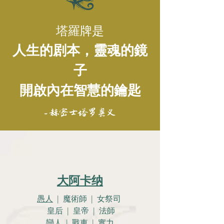
塔羅牌是
人生的剧本，靈魂的鏡
子
開啟內在智慧的鑰匙
- 赫密士塔罗奥义
大阿卡纳
愚人
| 魔術師 | 女祭司
皇后 | 皇帝 | 法師
戀人 |
戰車 | 實力