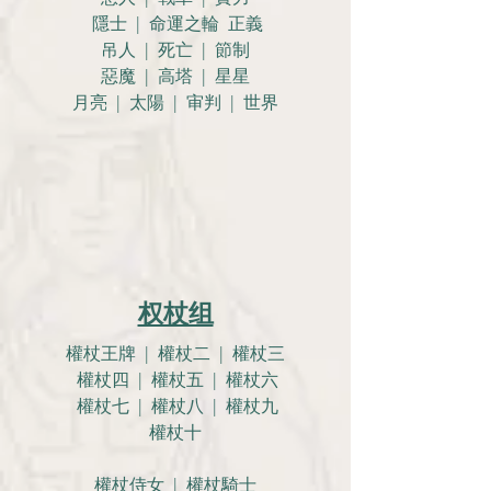
隱士 | 命運之輪 正義
吊人 | 死亡 | 節制
惡魔 | 高塔 | 星星
月亮 |
太陽 | 审判 | 世界
权杖组
權杖王牌 | 權杖二 | 權杖三
權杖四 | 權杖五 | 權杖六
權杖七 | 權杖八 | 權杖九
權杖十
權杖侍女 | 權杖騎士