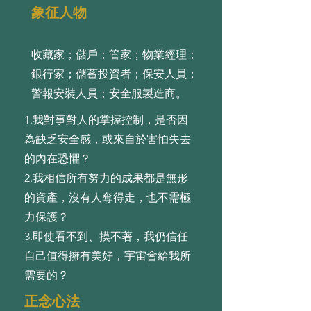
象征人物
收藏家；儲戶；管家；物業經理；
銀行家；儲蓄投資者；保安人員；
警報安裝人員；安全服製造商。
1.我對事對⼈的掌握控制，是否因
為缺乏安全感，或來⾃於害怕失去
的內在恐懼？
2.我相信所有努⼒的成果都是無形
的資產，沒有⼈奪得⾛，也不需極
⼒保護？
3.即使看不到、摸不著，我仍信任
⾃⼰值得擁有美好，宇宙會給我所
需要的？
正念心法