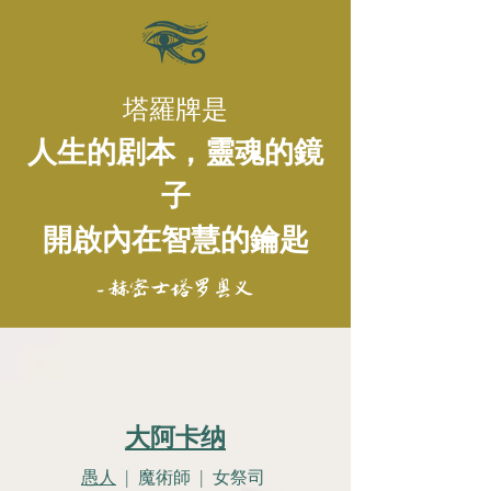
塔羅牌是
人生的剧本，靈魂的鏡
子
開啟內在智慧的鑰匙
- 赫密士塔罗奥义
大阿卡纳
愚人
| 魔術師 | 女祭司