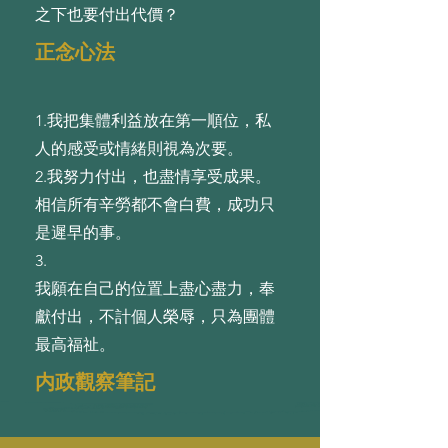
之下也要付出代價？
正念心法
1.我把集體利益放在第⼀順位，私
⼈的感受或情緒則視為次要。
2.我努⼒付出，也盡情享受成果。
相信所有⾟勞都不會⽩費，成功只
是遲早的事。
3.
我願在⾃⼰的位置上盡⼼盡⼒，奉
獻付出，不計個⼈榮辱，只為團體
最⾼福祉。
内政觀察筆記