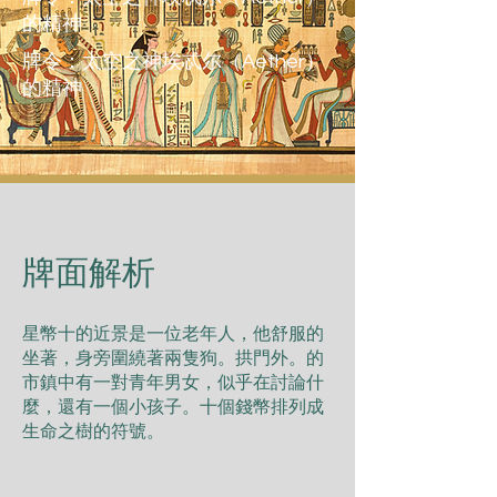
的精神
牌令：太空之神埃忒尔（Aether）
的精神
​牌面解析
星幣⼗的近景是⼀位⽼年⼈，他舒服的
坐著，⾝旁圍繞著兩隻狗。拱⾨外。的
市鎮中有⼀對⻘年男⼥，似乎在討論什
麼，還有⼀個⼩孩⼦。⼗個錢幣排列成
⽣命之樹的符號。