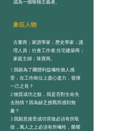
成為⼀個唯物主義者。
象征人物
古董商；家譜學家；歷史學家；護
理人員；社會工作者;住宅建築商；
家庭主婦；珠寶商。
1.我願為了團體利益犧牲個⼈感
受，在⼯作崗位上盡⼼盡⼒，發揮
⼀⼰之⻑？
2.物質成功之餘，我是否對⽣命失
去熱情？因為缺乏挑戰⽽感到無
趣？
3.我願意接受成功背後必須有所取
捨，萬⼈之上必須有所犧牲，榮耀