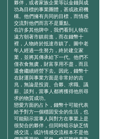
夥伴，或者家族企業等以⾦錢與成
功為⽬標的事業團體，甚或政府機
構。他們擁有共同的⽬標，⽽情感
交流對他們⽽⾔不是重點。
在許多其他牌中，我們看到⼈物在
遠⽅朝著市鎮前進，⽽在錢幣⼗
裡，⼈物終於抵達市鎮了。圖中⽼
年⼈經過⼀⽣努⼒，終於建⽴家
業，並將其傳承給下⼀代。他們不
僅⾐⻝無虞，財富享⽤不盡，⽽且
還會繼續經營下去。因此，錢幣⼗
在財運與事業⽅⾯是⾮常好的吉
兆，無論是投資、合夥、求職、議
薪、談判，當事⼈都將獲得他所尋
求的物質成功。
戀愛⽅⾯的占⼘，錢幣⼗可能代表
給予對⽅⼀個穩固安全的⽣活，也
可能顯⽰當事⼈與對⽅在事業上是
很契合的夥伴，但同時暗⽰缺乏情
感交流，或許情感交流根本不是他