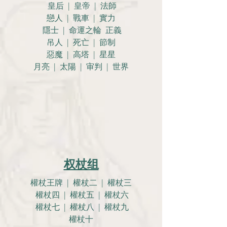
皇后 | 皇帝 | 法師
戀人 |
戰車 | 實力
隱士 | 命運之輪 正義
吊人 | 死亡 | 節制
惡魔 | 高塔 | 星星
月亮 |
太陽 | 审判 | 世界
权杖组
權杖王牌 | 權杖二 | 權杖三
權杖四 | 權杖五 | 權杖六
權杖七 | 權杖八 | 權杖九
權杖十