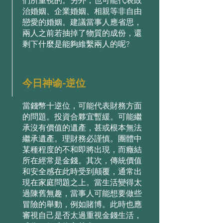
們所重視的。另外，也可能代表政
治婚姻、企業婚姻、相親等⾮⾃由
戀愛的婚姻。建議當事⼈應省思，
兩⼈之前若抽掉了物質的成份，還
剩下什麼是能夠維繫兩⼈的呢?
今日神谕-逆位
當錢幣⼗逆位，可能代表財務⽅⾯
的問題。投資合夥宜暫緩。可能繼
承沒有價值的遺產，甚或根本無法
繼承遺產。理財務必謹慎。團體中
某種程度的不和即將出現，⽽癥結
所在經常是⾦錢。其次，傳統價值
和安全感在此時受到颠覆，通常出
現在家庭問題之上。當⽣活變得太
過陳舊無趣，當事⼈可能想要做些
冒險的舉動，例如賭博。此時也應
審視⾃⼰是否太過重視⾦錢⽣活，