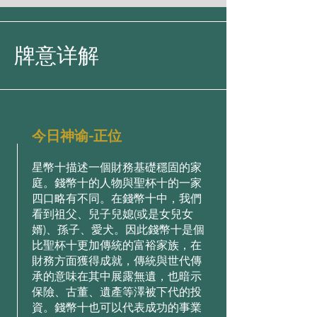
牌意详解
今日神谕-正位
星幣⼗描述⼀個財務基礎穩固的家
庭。錢幣⼗的⼈物與聖杯⼗的⼀家
四⼝略有不同。在錢幣⼗中，我們
看到祖⽗、兒⼦兒媳(或是⼥兒⼥
婿)、孫⼦、愛⽝。因此錢幣⼗是個
⽐聖杯⼗更加傳統的富裕家族，在
財務⽅⾯獲得成就，傳統與世代傳
承的意味在其中展露無遺，也暗⽰
保險、古董、遺產等澤被下代的投
資。錢幣⼗也可以代表成功的事業