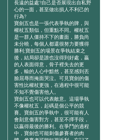
⻑遠的益處?⾃⼰是否展現出⾃私野
⼼的⼀⾯，甚⾄做出損⼈不利⼰的
⾏為?
寶劍五也是⼀張代表爭執的牌，與
權杖五類似，但重點不同。權杖五
是⼀群⼈僵持不下的畫⾯，勝負尚
未分曉，每個⼈都還很努⼒要獲得
勝利;寶劍五的場景在爭執結束之
後，結局卻是誰也沒得到好處，贏
的⼈表⾯得意，⻣⼦裡失去的更
多，輸的⼈⼼中黯然，甚⾄感到丟
臉屈辱⽽掩⾯哭泣。可⾒寶劍的傷
害性⽐權杖更強，在過程中很可能
不知不覺傷害他⼈。
寶劍五也可以代表敵意。這場爭執
不像權杖五，起碼是個公平的競
賽。寶劍五的爭執中，很可能有⼈
會刻意傷害對⽅，甚⾄不擇⼿段，
以贏得最後的勝利。在爭⾾的過程
中，寶劍也可能刺傷參賽者的⾁