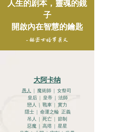
人生的剧本，靈魂的鏡
子
開啟內在智慧的鑰匙
- 赫密士塔罗奥义
大阿卡纳
愚人
| 魔術師 | 女祭司
皇后 | 皇帝 | 法師
戀人 |
戰車 | 實力
隱士 | 命運之輪 正義
吊人 | 死亡 | 節制
惡魔 | 高塔 | 星星