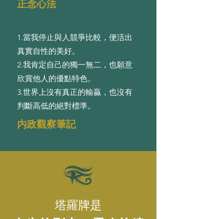
正念心法
1.當我停⽌與⼈競爭⽐較，便活出
真實⾃性的美好。
2.我肯定⾃⼰的獨⼀無⼆，也願意
欣賞他⼈的優點特⾊。
3.世界上沒有真正的輸贏，也沒有
判斷⾼低的絕對標準。
内政觀察筆記
塔羅牌是