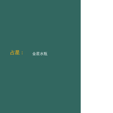
占星：
金星水瓶