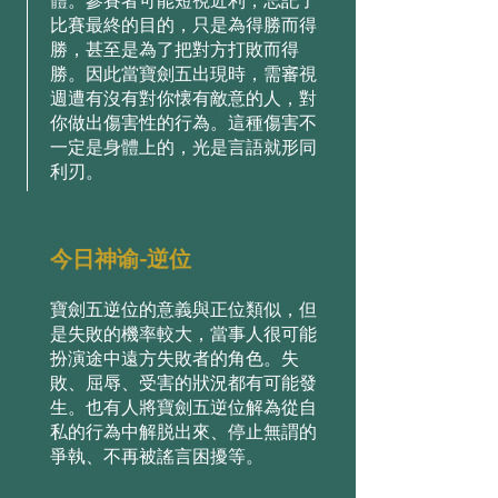
體。參賽者可能短視近利，忘記了
⽐賽最終的⽬的，只是為得勝⽽得
勝，甚⾄是為了把對⽅打敗⽽得
勝。因此當寶劍五出現時，需審視
週遭有沒有對你懐有敵意的⼈，對
你做出傷害性的⾏為。這種傷害不
⼀定是⾝體上的，光是⾔語就形同
利刃。
今日神谕-逆位
寶劍五逆位的意義與正位類似，但
是失敗的機率較⼤，當事⼈很可能
扮演途中遠⽅失敗者的⻆⾊。失
敗、屈辱、受害的狀況都有可能發
⽣。也有⼈將寶劍五逆位解為從⾃
私的⾏為中解脱出來、停⽌無謂的
爭執、不再被謠⾔困擾等。