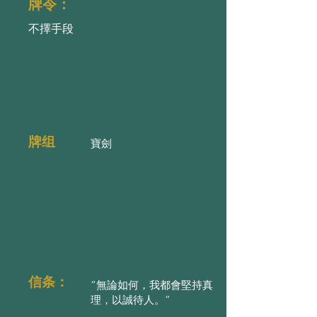
牌令：
不擇手段
牌组
寶劍
信条：
“無論如何，我都會堅持真
理，以誠待人。”