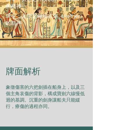
的精神
牌令：太空之神埃忒尔（Aether）
的精神
​牌面解析
象徵傷害的六把劍插在船⾝上，以及三
個主⻆哀傷的背影，構成寶劍六線慢低
迥的基調。沉重的劍⾝讓船夫只能緩
⾏，療傷的過程亦同。