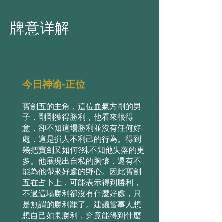
牌意详解
今日神谕-正位
寶劍五的主⻆，這位⾎氣⽅剛的男
⼦，剛剛獲得勝利，他看來很得
意，卻不知這場勝利並沒有任何好
處，這是損⼈不利⼰的⾏為。得到
幾把寶劍⼜如何?殊不知他失落的更
多。他展現出⾃私的胸懷，還有不
能為他帶來好處的野⼼。因此寶劍
五在占⼘上，可能表⽰得到勝利，
不過這場勝利卻沒有什麼好處，只
是無謂的勝利罷了。建議當事⼈想
想⾃⼰如果勝利，究竟能得到什麼