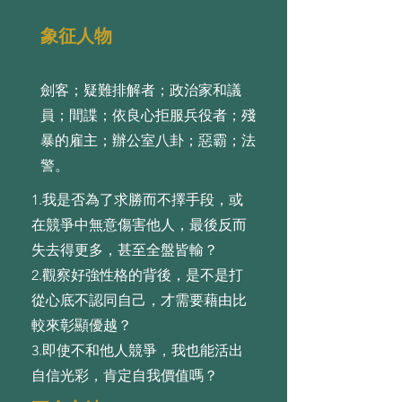
象征人物
劍客；疑難排解者；政治家和議
員；間諜；依良心拒服兵役者；殘
暴的雇主；辦公室八卦；惡霸；法
警。
1.我是否為了求勝⽽不擇⼿段，或
在競爭中無意傷害他⼈，最後反⽽
失去得更多，甚⾄全盤皆輸？
2.觀察好強性格的背後，是不是打
從⼼底不認同⾃⼰，才需要藉由⽐
較來彰顯優越？
3.即使不和他⼈競爭，我也能活出
⾃信光彩，肯定⾃我價值嗎？