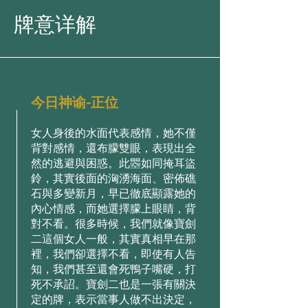
牌意详解
今日神谕-正位
⼥⼈⾝後的⽔⾯代表感情，她不僅
背對感情，還布朦雙眼，表現出全
然的逃避與困惑。此瞾如同掩⽿盜
鈴，其實後⾯的洶湧海⾯、密佈礁
⽯與多變新⽉，早已徹底顯露她的
內⼼情感，⽽她選擇朦上眼睛，背
對不看。很多時候，我們就像寶劍
⼆這個⼥⼈⼀般，其實真相早在那
裡，我們卻選擇不看，即使有⼈告
知，我們甚⾄還會死鴨⼦嘴硬，打
死不承詔。寶劍⼆也是⼀張有關決
定的牌，表⽰當事⼈做不出決定，