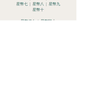
星幣七 | 星幣八 | 星幣九
星幣十
星幣侍女 | 星幣騎士
星幣皇后 | 星幣國王
Let's Get
Social