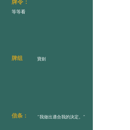
牌令：
等等看
牌组
寶劍
信条：
“我做出適合我的決定。”