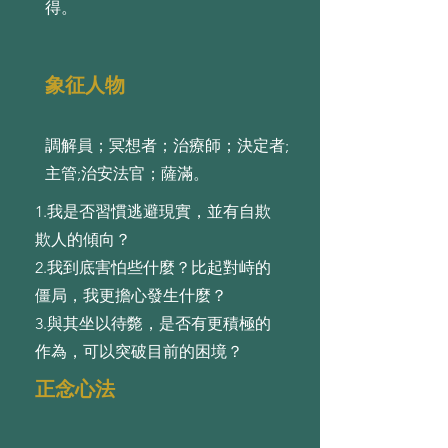
得。
象征人物
調解員；冥想者；治療師；決定者;
主管;治安法官；薩滿。
1.我是否習慣逃避現實，並有⾃欺
欺⼈的傾向？
2.我到底害怕些什麼？⽐起對峙的
僵局，我更擔⼼發⽣什麼？
3.與其坐以待斃，是否有更積極的
作為，可以突破⽬前的困境？
正念心法