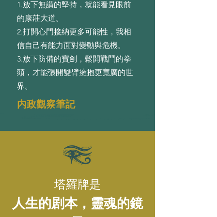
1.放下無謂的堅持，就能看⾒眼前
的康莊⼤道。
2.打開⼼⾨接納更多可能性，我相
信⾃⼰有能⼒⾯對變動與危機。
3.放下防備的寶劍，鬆開戰⾾的拳
頭，才能張開雙臂擁抱更寬廣的世
界。
内政觀察筆記
塔羅牌是
人生的剧本，靈魂的鏡