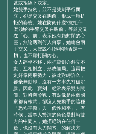
甚或拒絕下決定。
她雙⼿持劍，並不是雙劍平⾏⽽
⽴，卻是交叉在胸前，形成⼀種抗
拒的姿態。她在防衛什麼?抗拒什
麼?她的⼿臂交叉在胸前，等於交叉
在「⼼。前，表⽰她有顆封閉的⼼
靈，無論遇到何⼈何事，她總會兩
⼿交叉，⼤聲説不!她寧願否定⼀
切，也不願打開內⼼。
⼥⼈靜坐不移，兩把寶劍亦斜⽴不
動，互相對⽴，形成僵局。這兩把
劍好像兩股勢⼒，彼此對峙許久，
卻毫無動靜，沒有⼀⽅率先打破沉
默。因此，寶劍⼆經常表⽰雙⽅鬧
僵、對峙與冷戰，有點像是兩個國
家都有核武，卻沒⼈先動⼿的這種
「恐怖平衡」與「假性和平」。有
時候，當事⼈扮演的⻆⾊是對峙雙
⽅的中間⼈，她拒絕站在任何⼀
邊，也沒有⼤⼑闊爷。的解決⽅