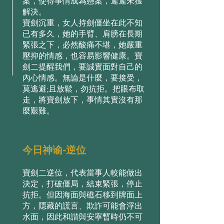
案，使得事情成為懸案，遲遲未獲
解決。
寶劍沉重，⼥⼈持劍僵坐在此不知
已有多久，她的⼿臂、肩膀在⻑期
緊張之下，必然酸痛不堪，她嚴重
壓抑的情感，也容易影響健康。寶
劍⼆提醒我們，要誠實⾯對⾃⼰的
內⼼情感。無論是什麼，要接受，
莫逃避;且放鬆，勿抗拒。把眼布取
⾛，將寶劍放下，事情其實沒有那
麼艱難。
今日神谕-逆位
寶劍⼆逆位，代表當事⼈較能做出
決定，打破僵局，結束緊張，停⽌
抗拒。但因海⾯與礁⽯移到牌⾯上
⽅，隱藏的謊⾔、欺詐可能會浮出
⽔⾯，因此和諧與安寧暫時仍不可