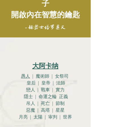
子
開啟內在智慧的鑰匙
- 赫密士塔罗奥义
大阿卡纳
愚人
| 魔術師 | 女祭司
皇后 | 皇帝 | 法師
戀人 |
戰車 | 實力
隱士 | 命運之輪 正義
吊人 | 死亡 | 節制
惡魔 | 高塔 | 星星
月亮 |
太陽 | 审判 | 世界