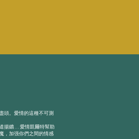
盡頭。愛情的這種不可測
揚鑣 … 愛情凱爾特幫助
魔，加强你們之間的情感