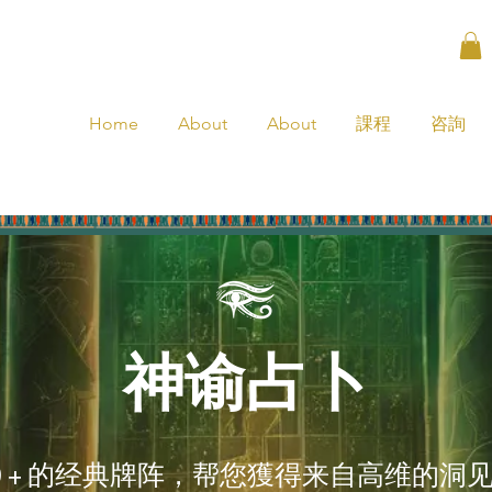
Home
About
About
課程
咨詢
神谕占卜
0 + 的经典牌阵，帮您獲得来自高维的洞