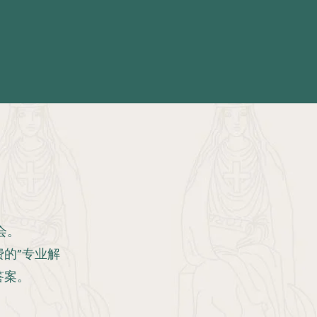
会。
的”专业解
答案。