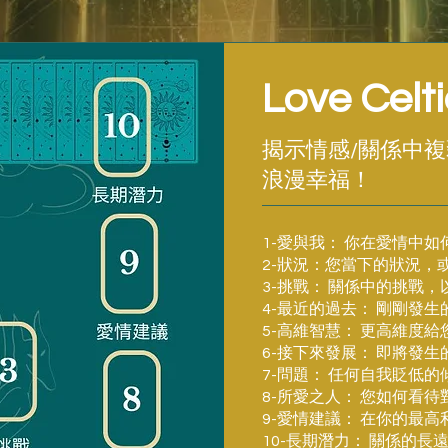
Love Celt
揭示情感/關係中
浪漫幸福！
1-愛與我： 你在愛情中
2-狀況：您當下的狀況，
3-挑戰： 關係中的挑戰
4-最近的過去： 剛剛發
5-高維智慧： 更高維度給
6-接下來發展： 即將發生
7-問題： 任何自我貶低
8-所愛之人： 您如何看待
9-愛情建議： 在你的最
10-長期潛力： 關係的長