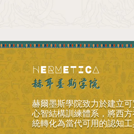
HERMETICA
赫耳墨斯学院
赫爾墨斯學院致力於建立可
心智結構訓練體系，將西方
統轉化為當代可用的認知工