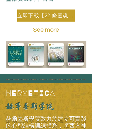
立即下載【22 條靈魂歸家路】
See more
HERMETICA
赫耳墨斯学院
赫爾墨斯學院致力於建立可實踐
的心智結構訓練體系，將西方神