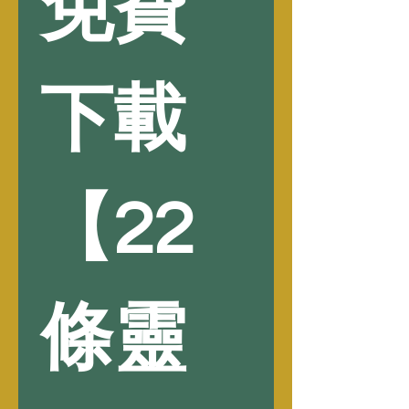
免費
下載
【22
條靈