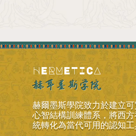
HERMETICA
赫耳墨斯学院
赫爾墨斯學院致力於建立可
心智結構訓練體系，將西方
統轉化為當代可用的認知工