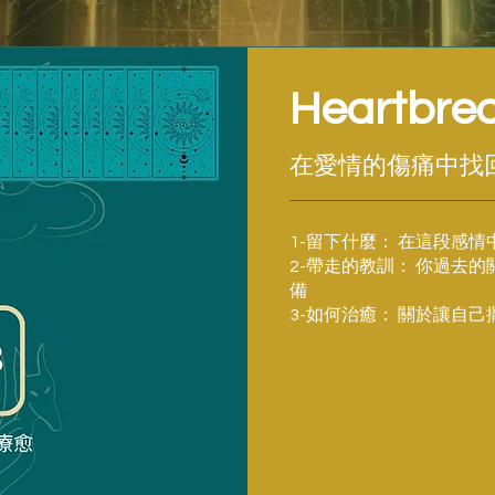
Heartbrea
在愛情的傷痛中找
1-留下什麼： 在這段感
2-帶走的教訓： 你過去
備
3-如何治癒： 關於讓自