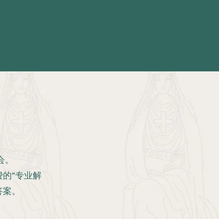
会。
的”专业解
答案。