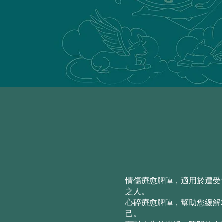
情傷療愈牌陣，適用於遭受
之人。
心碎療愈牌陣，幫助您緩解
己。