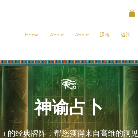
Home
About
About
課程
咨詢
神谕占卜
0 + 的经典牌阵，帮您獲得来自高维的洞