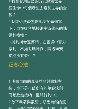
1.我是否⽤⾃⼰的⽅式經驗世界，
從⽣命中每個發⽣去窺⾒世界的全
貌？
2.我能否無憂無慮地安於每個當
下，⾃在從容地接納宇宙帶來的課
題和禮物？
3.與其與命運搏⾾，在困境中奮⼒
掙扎，不如返璞歸真，隨遇⽽安，
接納所有發⽣？
正念心法
1.明⽩⾃由的真諦並⾮與限制對
抗，也不是打破所有的規範法則，
⽽是欣然接納，⾂服於其中。
2.放下執著與欲望，順應⾃然的流
動，循著宇宙的法則，我和世界和