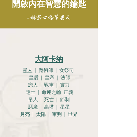
開啟內在智慧的鑰匙
- 赫密士塔罗奥义
大阿卡纳
愚人
| 魔術師 | 女祭司
皇后 | 皇帝 | 法師
戀人 |
戰車 | 實力
隱士 | 命運之輪 正義
吊人 | 死亡 | 節制
惡魔 | 高塔 | 星星
月亮 |
太陽 | 审判 | 世界