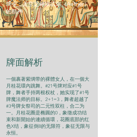
牌令：太空之神埃忒尔（Aether）
的精神
​牌面解析
一個裹著紫绸带的裸體女人，在一個大
月桂花環內跳舞。#21号牌对应#1号
牌，舞者手持两根权杖，她实现了#1号
牌魔法师的目标。2+1=3，舞者超越了
#3号牌女祭司的二元性双柱，合二为
一。月桂花圈是椭圓的0，象徵成功结
束和新開始的連續循環，花圈底部的红
色X结，象征倒8的无限符，象征无限与
永恒。