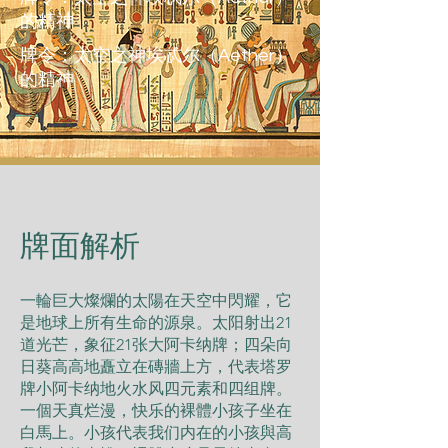
的精神
牌令：太空之神埃忒尔（Aether）
的精神
​牌面解析
一輪巨大燦爛的太陽在天空中閃耀，它
是地球上所有生命的源泉。太阳射出21
道光芒，象征21张大阿卡纳牌；四朵向
日葵高高地矗立在磚牆上方，代表塔罗
牌小阿卡纳地火水风四元素和四组牌。
一個天真烂漫，快乐的裸體小孩子坐在
白馬上。小孩代表我们内在的小孩與高