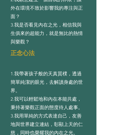
外在環境不致於影響我的專注與正
⾯？
3.我是否看⾒內在之光，相信我與
⽣俱來的超能⼒，就是無⽐的熱情
與樂觀？
正念心法
1.我帶著孩⼦般的天真質樸，透過
簡單純潔的眼光，去解讀⾝處的世
界。
2.我可以輕鬆地和內在本能共處，
秉持著樂觀正⾯的態度待⼈處事。
3.我⽤單純的⽅式表達⾃⼰，友善
地與世界建⽴連結，彰顯上天的仁
慈，同時也榮耀我的內在之光。