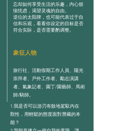
忘却如何享受生活的乐趣，内心烦
恼忧虑，渴望灵魂的自由。
逆位的太阳牌，也可能代表过于自
信和乐观，看看你设定的目标是否
符合实际，是否需要酌调整。
象征人物
旅行社、活動假期工作人員、陽光
崇拜者、戶外工作者、勵志演講
者、氣象記者、園丁/園藝師、馬術
師/騎師。
1.我是否可以游刃有餘地駕馭內在
獸性，⽤輕鬆的態度⾯對潛藏的本
能？
2.我願意建⽴⼀個⾃我的界限，讓