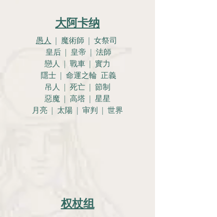
大阿卡纳
愚人
| 魔術師 | 女祭司
皇后 | 皇帝 | 法師
戀人 |
戰車 | 實力
隱士 | 命運之輪 正義
吊人 | 死亡 | 節制
惡魔 | 高塔 | 星星
月亮 |
太陽 | 审判 | 世界
权杖组