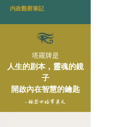
内政觀察筆記
塔羅牌是
人生的剧本，靈魂的鏡
子
開啟內在智慧的鑰匙
- 赫密士塔罗奥义