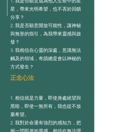
1. 我是否願意成為他⼈⽣命中的星
星，帶來光明希望，也不吝於回饋
分享？
2. 我是否願意開放可能性，讓神秘
與無形的指引，為我帶來靈感與啟
發？
3. 我相信在⼼靈的深處，意識無法
觸及的領域，奇蹟總是會以神秘的
⽅式發⽣？
正念心法
1. 相信就是⼒量，即使⾝處絕望與
⿊暗，即使⼀無所有，我也從不放
棄希望。
2. 我對於命運有強烈的感知⼒，把
握⼀閃即逝的靈感，相信在無法理