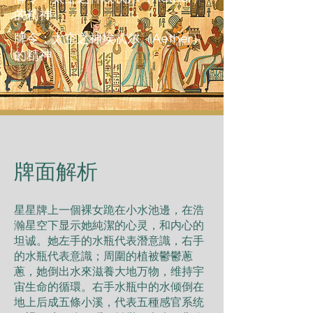
的精神
牌令：太空之神埃忒尔（Aether）
的精神
​牌面解析
星星牌上一個裸女跪在小水池邊，在浩
瀚星空下显示她純潔的心灵，和内心的
坦诚。她左手的水瓶代表潛意識，右手
的水瓶代表意識；周圍的植被鬱鬱蔥
蔥，她倒出水來滋養大地万物，维持宇
宙生命的循環。右手水瓶中的水倾倒在
地上后成五條小溪，代表五種感官系统