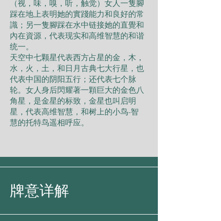
（视，味，嗅，听，触觉）女人一隻腳
踩在地上表明她的實踐能力和良好的常
識；另一隻腳踩在水中链接她的直覺和
內在資源，代表现实和高维智慧的和谐
统一。
天空中七颗星代表西方占星的金，木，
水，火，土，和日月古典七大行星，也
代表中国的阴阳五行；还代表七个脉
轮。女人身后閃耀著一顆巨大的金色八
角星，是金星的标致，金星也叫启明
星，代表高维智慧，和树上的小鸟-智
慧的托特鸟遥相呼应。
牌意详解