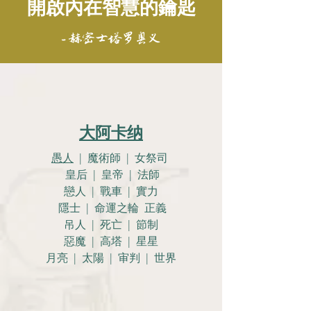
開啟內在智慧的鑰匙
- 赫密士塔罗奥义
大阿卡纳
愚人
| 魔術師 | 女祭司
皇后 | 皇帝 | 法師
戀人 |
戰車 | 實力
隱士 | 命運之輪 正義
吊人 | 死亡 | 節制
惡魔 | 高塔 | 星星
月亮 |
太陽 | 审判 | 世界