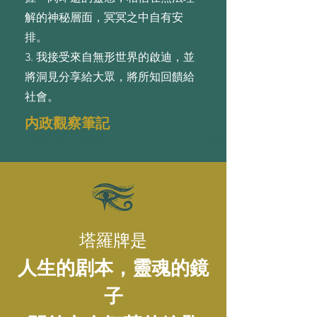
解的神秘層⾯，冥冥之中⾃有安
排。
3. 我接受來⾃無形世界的啟迪，並
將洞⾒分享給⼤眾，將所知回饋給
社會。
内政觀察筆記
塔羅牌是
人生的剧本，靈魂的鏡
子