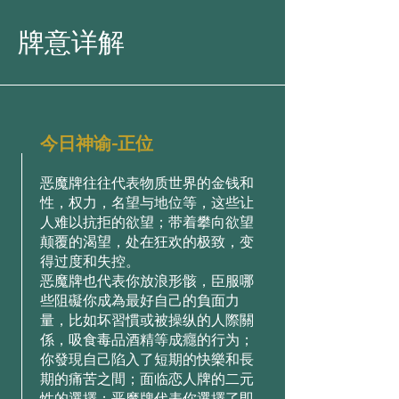
牌意详解
今日神谕-正位
恶魔牌往往代表物质世界的金钱和
性，权力，名望与地位等，这些让
人难以抗拒的欲望；带着攀向欲望
颠覆的渴望，处在狂欢的极致，变
得过度和失控。
恶魔牌也代表你放浪形骸，臣服哪
些阻礙你成為最好自己的負面力
量，比如坏習慣或被操纵的人際關
係，吸食毒品酒精等成癮的行为；
你發現自己陷入了短期的快樂和長
期的痛苦之間；面临恋人牌的二元
性的選擇；恶魔牌代表你選擇了即