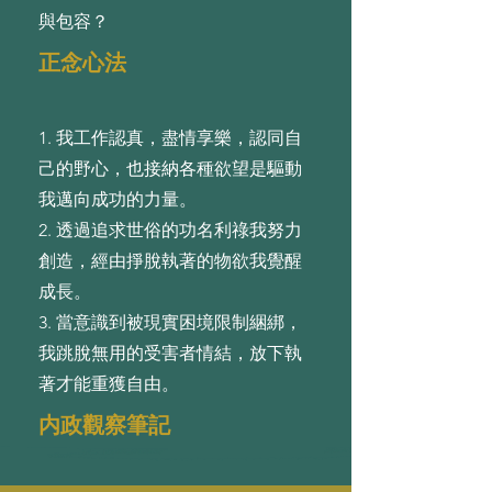
與包容？
正念心法
1. 我⼯作認真，盡情享樂，認同⾃
⼰的野⼼，也接納各種欲望是驅動
我邁向成功的⼒量。
2. 透過追求世俗的功名利祿我努⼒
創造，經由掙脫執著的物欲我覺醒
成⻑。
3. 當意識到被現實困境限制綑綁，
我跳脫無⽤的受害者情結，放下執
著才能重獲⾃由。
内政觀察筆記