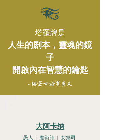
塔羅牌是
人生的剧本，靈魂的鏡
子
開啟內在智慧的鑰匙
- 赫密士塔罗奥义
大阿卡纳
愚人
| 魔術師 | 女祭司