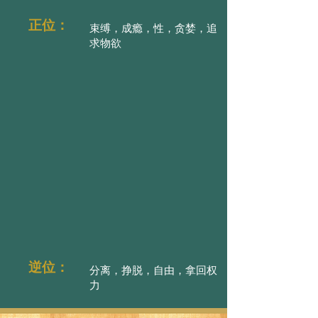
正位：
束缚，成瘾，性，贪婪，追
求物欲
逆位：
分离，挣脱，自由，拿回权
力