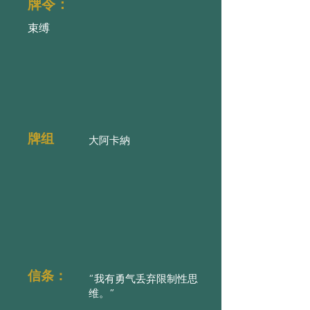
牌令：
束缚
牌组
大阿卡納
信条：
“我有勇气丢弃限制性思
维。”