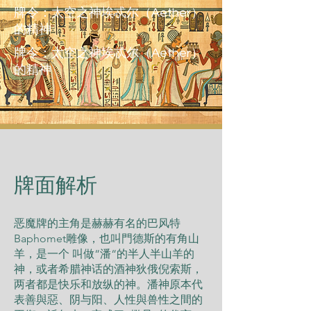
牌令：太空之神埃忒尔（Aether）
的精神
牌令：太空之神埃忒尔（Aether）
的精神
​牌面解析
恶魔牌的主角是赫赫有名的巴风特
Baphomet雕像，也叫門德斯的有角山
羊，是一个 叫做“潘“的半人半山羊的
神，或者希腊神话的酒神狄俄倪索斯，
两者都是快乐和放纵的神。潘神原本代
表善與惡、阴与阳、人性與兽性之間的