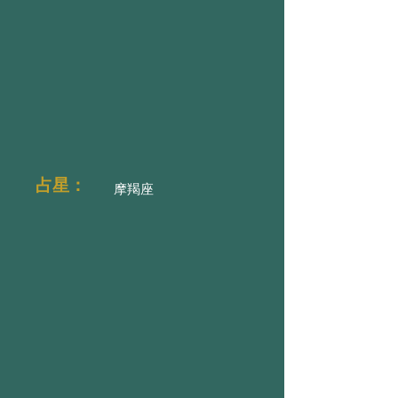
占星：
摩羯座