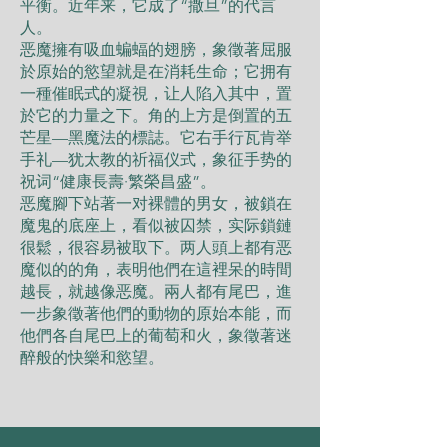
平衡。近年来，它成了“撒旦”的代言
人。
恶魔擁有吸血蝙蝠的翅膀，象徵著屈服
於原始的慾望就是在消耗生命；它拥有
一種催眠式的凝視，让人陷入其中，置
於它的力量之下。角的上方是倒置的五
芒星—黑魔法的標誌。它右手行瓦肯举
手礼—犹太教的祈福仪式，象征手势的
祝词“健康長壽·繁榮昌盛”。
恶魔腳下站著一对裸體的男女，被鎖在
魔鬼的底座上，看似被囚禁，实际鎖鏈
很鬆，很容易被取下。两人頭上都有恶
魔似的的角，表明他們在這裡呆的時間
越長，就越像恶魔。兩人都有尾巴，進
一步象徵著他們的動物的原始本能，而
他們各自尾巴上的葡萄和火，象徵著迷
醉般的快樂和慾望。