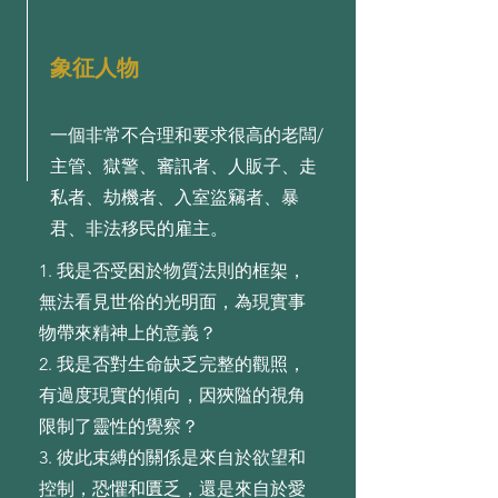
象征人物
一個非常不合理和要求很高的老闆/
主管、獄警、審訊者、人販子、走
私者、劫機者、入室盜竊者、暴
君、非法移民的雇主。
1. 我是否受困於物質法則的框架，
無法看⾒世俗的光明⾯，為現實事
物帶來精神上的意義？
2. 我是否對⽣命缺乏完整的觀照，
有過度現實的傾向，因狹隘的視⻆
限制了靈性的覺察？
3. 彼此束縛的關係是來⾃於欲望和
控制，恐懼和匱乏，還是來⾃於愛