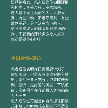
松精神焕发。愚人建议你拋開謹慎
和担忧，享受过程，不求结果。
愚人是个无忧无虑的人，大胆天
真，有些冲动，不遵守规则，有些
放荡不羁，是个活在当下的人。
这张牌建议人们倾听那只警惕的小
狗，不管新的开始多么令人兴奋，
你还是要小心脚下。
今日神谕-逆位
愚者逆位表明你已經構思计划了一
個新項目，但還沒有準備好將它推
出，条件准备不充分，或者時機未
到。建议：最好暂时搁置一下该项
目，准备周全在真正投入之前确保
万无一失。
愚人逆位也可能是你自己抓住旧模
式不放，把时间花在那些不再适合