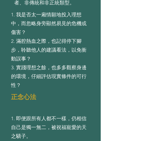
者、非傳統和非正統類型。
1. 我是否太⼀廂情願地投⼊理想
中，⽽忽略⾝旁顯然易⾒的危機或
傷害？
2. 滿腔熱⾎之際，也記得停下腳
步，聆聽他⼈的建議看法，以免衝
動誤事？
3. 實踐理想之餘，也多多觀察⾝邊
的環境，仔細評估現實條件的可⾏
性？
正念心法
1. 即便跟所有⼈都不⼀樣，仍相信
⾃⼰是獨⼀無⼆，被祝福寵愛的天
之驕⼦。