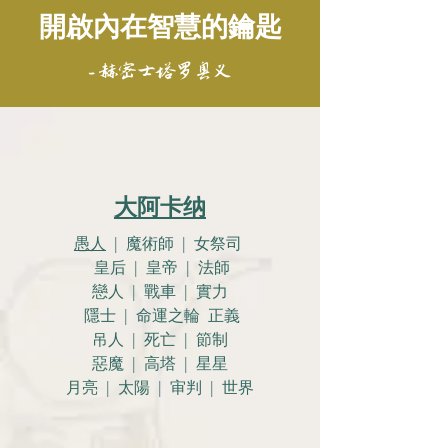
開啟內在智慧的鑰匙
- 赫密士塔罗奥义
大阿卡纳
愚人
| 魔術師 | 女祭司
皇后 | 皇帝 | 法師
戀人 |
戰車 | 實力
隱士 | 命運之輪 正義
吊人 | 死亡 | 節制
惡魔 | 高塔 | 星星
月亮 |
太陽 | 审判 | 世界