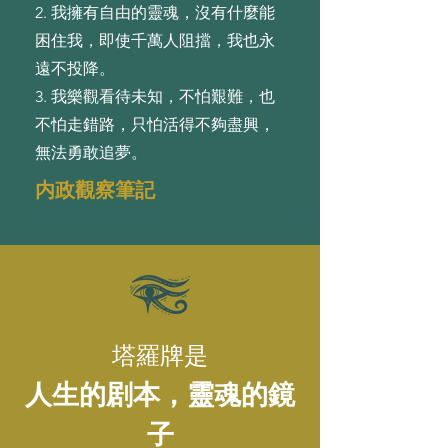
2. 我擁有⾃由的靈魂，沒有什麼能
困住我，即使千萬⼈阻擋，我也永
遠不投降。
3. 我樂觀看待未知，不怕艱難，也
不怕⾛錯路，只怕活得不夠盡興，
無法勇敢追夢。
内政觀察筆記
塔羅牌是
人生的剧本，靈魂的鏡
子