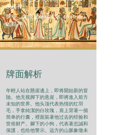
的精神
牌令：太空之神埃忒尔（Aether）
的精神
​牌面解析
年輕人站在懸崖邊上，即将開始新的冒
險。他无视脚下的悬崖，即將進入前方
未知的世界。他头顶代表热情的红羽
毛，手拿純潔的白玫瑰，肩上背著一個
简单的行囊，裡面裝著他过去的经验和
世俗财产。腳下的小狗，代表著忠誠和
保護，也给他警示。远方的山脈象徵未