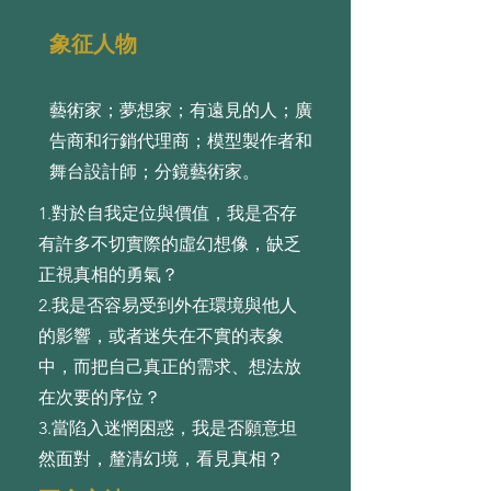
象征人物
藝術家；夢想家；有遠見的人；廣
告商和行銷代理商；模型製作者和
舞台設計師；分鏡藝術家。
1.對於⾃我定位與價值，我是否存
有許多不切實際的虛幻想像，缺乏
正視真相的勇氣？
2.我是否容易受到外在環境與他⼈
的影響，或者迷失在不實的表象
中，⽽把⾃⼰真正的需求、想法放
在次要的序位？
3.當陷⼊迷惘困惑，我是否願意坦
然⾯對，釐清幻境，看⾒真相？