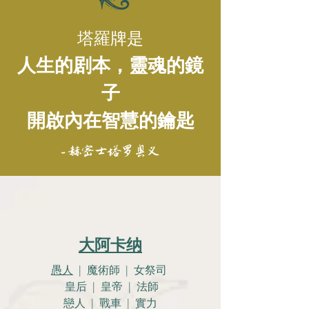
塔羅牌是
人生的剧本，靈魂的鏡
子
開啟內在智慧的鑰匙
- 赫密士塔罗奥义
大阿卡纳
愚人
| 魔術師 | 女祭司
皇后 | 皇帝 | 法師
戀人 |
戰車 | 實力