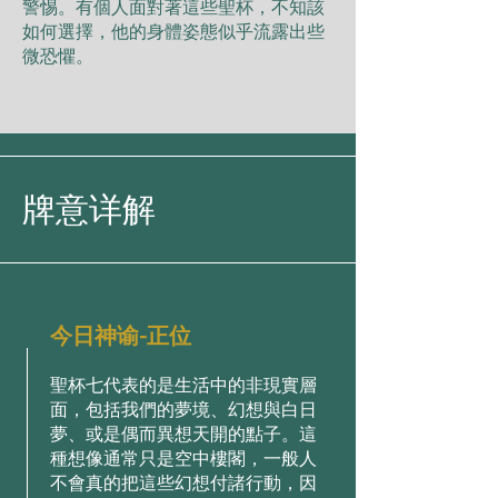
警惕。有個⼈⾯對著這些聖杯，不知該
如何選擇，他的⾝體姿態似乎流露出些
微恐懼。
牌意详解
今日神谕-正位
聖杯七代表的是⽣活中的⾮現實層
⾯，包括我們的夢境、幻想與⽩⽇
夢、或是偶⽽異想天開的點⼦。這
種想像通常只是空中樓閣，⼀般⼈
不會真的把這些幻想付諸⾏動，因