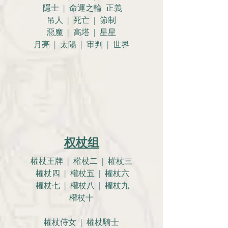
隱士 | 命運之輪 正義
吊人 | 死亡 | 節制
惡魔 | 高塔 | 星星
月亮 |
太陽 | 审判 | 世界
权杖组
權杖王牌 | 權杖二 | 權杖三
權杖四 | 權杖五 | 權杖六
權杖七 | 權杖八 | 權杖九
權杖十
權杖侍女 | 權杖騎士