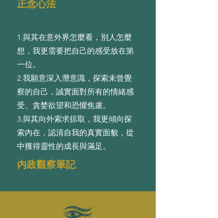
正念心法
1.與其在意外界怎麼看，別⼈怎麼
想，我更需要把⾃⼰的感受放在第
⼀位。
2.我願意深⼊潛意識，探索未曾覺
察的⾃⼰，誠實⾯對所有的情緒感
受、貪婪欲望和恐懼焦慮。
3.與其向外索求掠取，我更傾向探
索內在，認清⾃我的真實⾯貌，從
中獲得靈性的成⻑與滿⾜。
内政觀察筆記