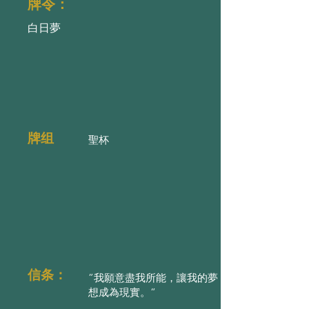
牌令：
白日夢
牌组
聖杯
信条：
”我願意盡我所能，讓我的夢
想成為現實。“