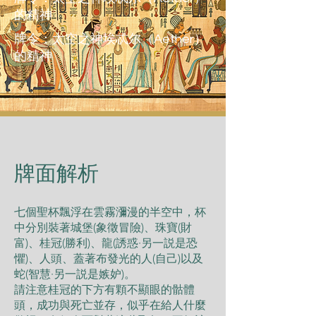
的精神
牌令：太空之神埃忒尔（Aether）
的精神
​牌面解析
七個聖杯飄浮在雲霧瀰漫的半空中，杯
中分別裝著城堡(象徵冒險)、珠寶(財
富)、桂冠(勝利)、⿓(誘惑·另⼀説是恐
懼)、⼈頭、蓋著布發光的⼈(⾃⼰)以及
蛇(智慧·另⼀説是嫉妒)。
請注意桂冠的下⽅有顆不顯眼的骷體
頭，成功與死亡並存，似乎在給⼈什麼