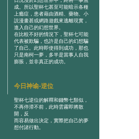
⽇沈浸於幻想世界中，終將⼀事無
成。所以聖杯七甚⾄可能暗⽰各種
上瘾症，患者藉由酒精、藥物、⼩
説漫畫甚或網路遊戲來逃離現實，
進⼊⾃⼰的幻想世界。
在⽐較不好的情況下，聖杯七可能
代表被欺騙，也許是⾃⼰的幻想騙
了⾃⼰。此時即使得到成功，那也
只是南柯⼀夢，多半是當事⼈⾃我
膨脹，並⾮真正的成功。
今日神谕-逆位
聖杯七逆位的解釋和錢幣七類似，
不再停滞不前，此時雲霧即將散
開，反
⽽容易做出決定，實際把⾃⼰的夢
想付諸⾏動。