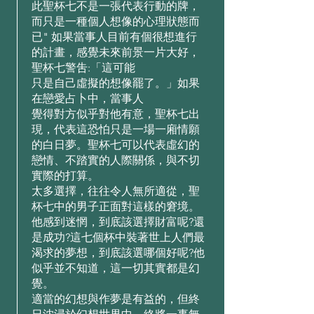
此聖杯七不是⼀張代表⾏動的牌，
⽽只是⼀種個⼈想像的⼼理狀態⽽
已" 如果當事⼈⽬前有個很想進⾏
的計畫，感覺未來前景⼀⽚⼤好，
聖杯七警吿:「這可能
只是⾃⼰虛擬的想像罷了。」如果
在戀愛占⼘中，當事⼈
覺得對⽅似乎對他有意，聖杯七出
現，代表這恐怕只是⼀場⼀廂情願
的⽩⽇夢。聖杯七可以代表虛幻的
戀情、不踏實的⼈際關係，與不切
實際的打算。
太多選擇，往往令⼈無所適從，聖
杯七中的男⼦正⾯對這樣的窘境。
他感到迷惘，到底該選擇財富呢?還
是成功?這七個杯中裝著世上⼈們最
渴求的夢想，到底該選哪個好呢?他
似乎並不知道，這⼀切其實都是幻
覺。
適當的幻想與作夢是有益的，但終