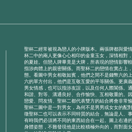
聖杯⼆經常被視為戀⼈的⼩牌版本。兩張牌都與愛
杯⼆中的兩⼈更像⼼⼼相印的⾦童⽟⼥，深情相對
的夏娃。但戀⼈牌畢竟是⼤牌，所表現的戀情影響
指涉⾁體上的親密關係。⽽聖杯⼆的戀情在實占上
態。看圖中男⼥相敬如賓，他們之間不是錢幣六的
六的單⽅付出，他們是互敬互愛的平等關係。更廣
男⼥情感，也可以指涉友誼，以及任何⼈際閬係。
和諧、對等、溝通良好、合作愉快、互相敬重的。
戀愛、問友情、聖杯⼆都代表雙⽅的結合將會⾮常
聖杯⼆圖中是⼀對男⼥，為何不是男男或⼥⼥的配對
徵聖杯⼆也可以表⽰不同特質的結合，無論是⼈、
有時我們必須將不同的東西結合在⼀起。圖上右邊
⾝體姿態，不難發現他是⽐較積極外向的，⽽對⾯