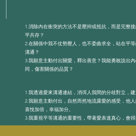
1.消除內在衝突的⽅法不是壓抑或抵抗，⽽是完整
平共存？
2.在關係中我不仗勢壓⼈，也不委曲求全，站在平
溝通？
3.我願意主動付出關愛，釋出善意？我能勇敢說出
同，傷害關係的品質？
1.我透過愛來溝通連結，消弭⼈我間的分歧對⽴，
2.我願意主動付出，⾃然⽽然地流露愛的感受，他
喜悅加倍，幸福加分。
3.我重視平等溝通的重要性，帶著愛表達真⼼，會