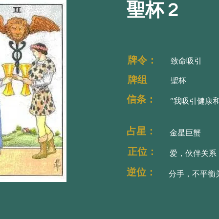
聖杯 2
牌令：太空之神埃
牌令：太空之神埃
牌令：
致命吸引
牌组
聖杯
信条：
”我吸引健康
占星：
金星巨蟹
正位：
爱，伙伴关系
逆位：
分手，不平衡