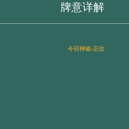
牌意详解
今日神谕-正位