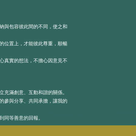
接納與包容彼此間的不同，使之和
等的位置上，才能彼此尊重，順暢
內⼼真實的想法，不擔⼼因意⾒不
建⽴充滿創意、互動和諧的關係。
⼈的參與分享、共同承擔，讓我的
得到同等善意的回報。