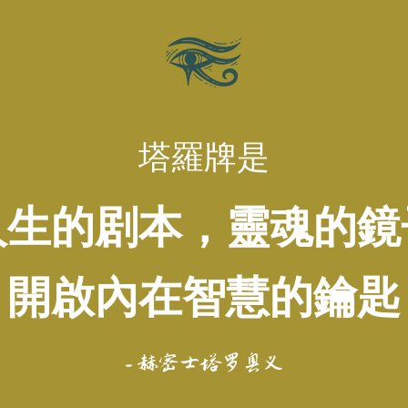
塔羅牌是
人生的剧本，靈魂的鏡
開啟內在智慧的鑰匙
- 赫密士塔罗奥义