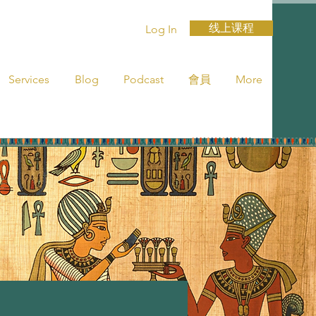
线上课程
Log In
Services
Blog
Podcast
會員
More