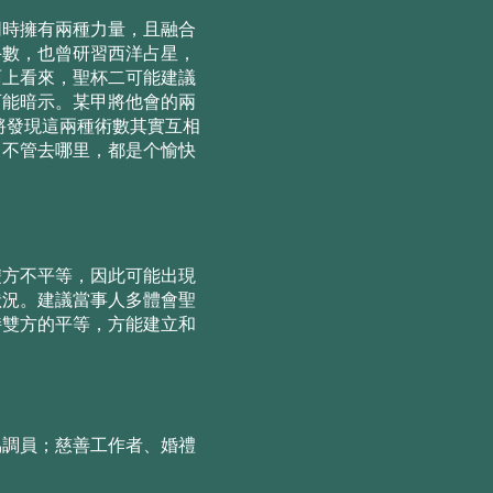
同時擁有兩種⼒量，且融合
⽃數，也曾研習西洋占星，
⾯上看來，聖杯⼆可能建議
可能暗⽰。某甲將他會的兩
他將發現這兩種術數其實互相
，不管去哪里，都是个愉快
雙⽅不平等，因此可能出現
狀況。建議當事⼈多體會聖
持雙⽅的平等，⽅能建⽴和
協調員；慈善工作者、婚禮