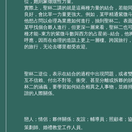
位，她則象徵陰性⼒量。
實際上，聖杯⼆講的就是這兩種⼒量的結合，若能
良好，會⽐單⼀⼒量更強⼤。例如，某甲精通紫微
他想占問以命理為業應如何進⾏，抽到聖杯⼆。表
某甲找個合夥⼈進⾏，但更深⼀層來看，聖杯⼆也
種才能--東⽅的紫微⽃數與西⽅的占星術--結合，
呼應，因⽽在命理的造詣上更上⼀層樓。跨国旅行
的旅行，无论去哪里都受欢迎。
聖杯⼆逆位，表⽰在結合的過程中出現問題，或者
互不信賴、付出不對等、衝突、甚⾄分離或拆夥的
杯⼆的涵義，要學習如何結合相異之⼈事物，並維
諧的⼈際關係。
戀人；情侶；夥伴關係；友誼；輔導員；照顧者；
策劃師、婚禮教堂工作人員。