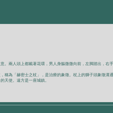
致意。兩⼈頭上都戴著花環，男⼈⾝軀微微向前，左脚踏出，右
杖，稱為「赫密⼠之杖」，是治療的象徵。杖上的獅⼦頭象徵溝
中的天使。遠⽅是⼀座城鎮。