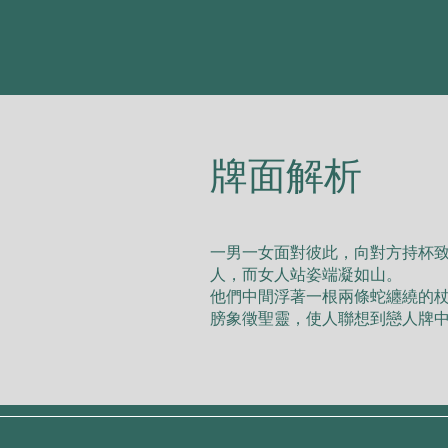
​牌面解析
⼀男⼀⼥⾯對彼此，向對⽅持杯
⼈，⽽⼥⼈站姿端凝如⼭。
他們中間浮著⼀根兩條蛇纏繞的
膀象徵聖靈，使⼈聯想到戀⼈牌