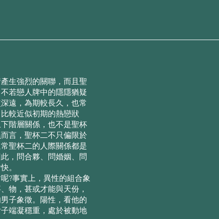
情產⽣強烈的關聯，⽽且聖
，不若戀⼈牌中的隱隱猶疑
較深遠，為期較⻑久，也常
，⽐較近似初期的熱戀狀
上下階層關係，也不是聖杯
義⽽⾔，聖杯⼆不只偏限於
通常聖杯⼆的⼈際關係都是
因此，問合夥、問婚姻、問
愉快。
呢?事實上，異性的組合象
事、物，甚或才能與天份，
的男⼦象徵。陽性，看他的
⼥⼦端凝穩重，處於被動地