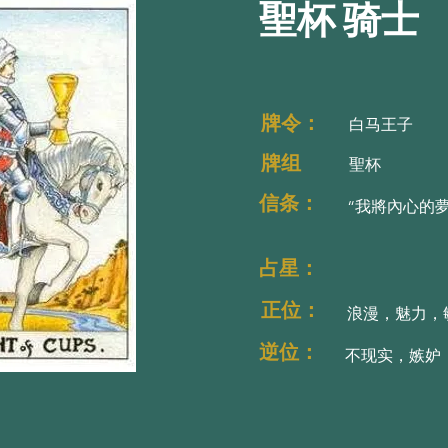
聖杯 骑士
牌令：太空之神埃
牌令：太空之神埃
牌令：
白马王子
牌组
聖杯
信条：
“我將內心的
占星：
正位：
浪漫，魅力，
逆位：
不现实，嫉妒