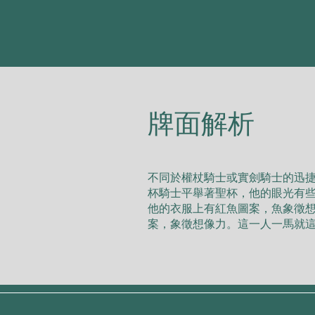
​牌面解析
不同於權杖騎⼠或實劍騎⼠的迅
杯騎⼠平舉著聖杯，他的眼光有
他的⾐服上有紅⿂圖案，⿂象徵
案，象徵想像⼒。這⼀⼈⼀⾺就