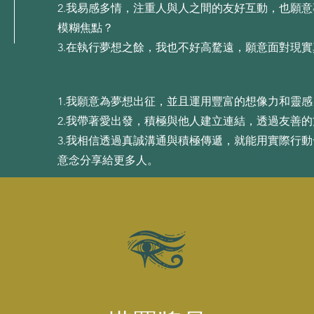
2.我易感多情，注重⼈與⼈之間的友好互動，也願
模糊焦點？
3.在執⾏夢想之餘，我也不好⾼騖遠，願意⾯對現
1.我願意為夢想出征，並且運⽤豐富的想像⼒和靈
2.我帶著愛出發，積極與他⼈建⽴連結，透過友善
3.我相信透過真誠溝通與積極傳遞，就能⽤實際⾏
意念分享給更多⼈。