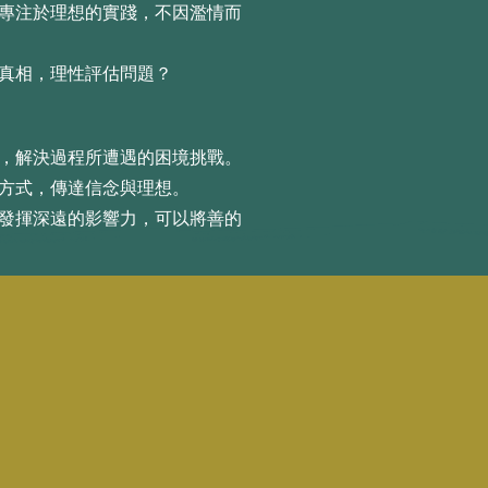
意專注於理想的實踐，不因濫情⽽
實真相，理性評估問題？
感，解決過程所遭遇的困境挑戰。
的⽅式，傳達信念與理想。
動發揮深遠的影響⼒，可以將善的