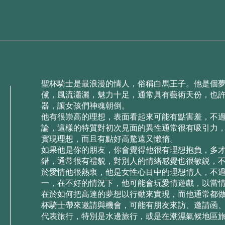
聖杯騎⼠是最浪漫的情⼈，俗稱⽩⾺王⼦。他是個
儻，⾵流瀟灑，魅⼒⼗⾜，通常具有藝術天份，也
器，讓⼥孩們神魂朝倒。
他有很崇⾼的理想，表⾯看起來可能有點害羞，不
論，這樣的特質對初次⾒⾯的異性通常很有吸引⼒
實現理想，⽽且有點好⾼騖遠⼜懶惰。
如果他是你的朋友，你會覺得他很有理想抱負，多
錯，通常很有禮貌，對別⼈的情緒感覺也很敏鋭，
於愛情他很熱衷，他是⼥性⼼⽬中的理想情⼈，不
⼀，在不好的情況下，他可能會玩愛情遊戲，以當
在於如何把⾼達的夢想以⾏動來實現，⽽他通常都
杯騎⼠帶來邀請與機會，可能有朋友來訪、邀請函
代表旅⾏，特別是⽔邊旅⾏，或是在潮濕氣候地區