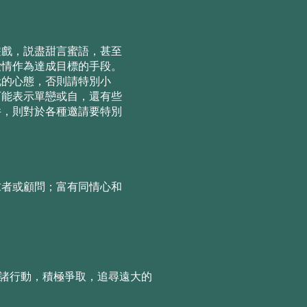
遊戲，説盡甜⾔蜜語，甚⾄
愛情作為達成⽬標的⼿段。
玩的⼼態，否則請特別⼩
可能表⽰單戀或⾃，還有些
件，則對於各種邀請要特別
求者或顧問；富有同情心和
付諸⾏動，積極爭取，追尋遠⼤的