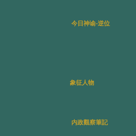
今日神谕-逆位
象征人物
内政觀察筆記