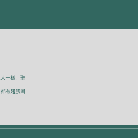
主⼈⼀樣。聖
上都有翅膀圖