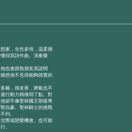
夢想家，⽣性多情，温柔倜
許懂得寫詩作曲。演奏樂
過他也會跟熟朋友⾼談闊
，雖然他不⾒得能夠踏實的
才多藝，很友善，脾氣也不
不過⾏動⼒稍徵弱了點。對
過他卻不像聖杯國王那樣專
情聖⾃豪。聖杯騎⼠的挑戰
做不到。
、交際或戀愛機會。也可能
旅⾏。