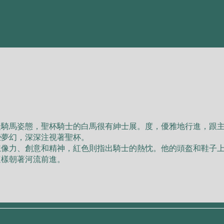
捷騎⾺姿態，聖杯騎⼠的⽩⾺很有紳⼠展。度，優雅地⾏進，跟
些夢幻，深深注視著聖杯。
想像⼒、創意和精神，紅⾊則指出騎⼠的熱忱。他的頭盔和鞋⼦
這樣朝著河流前進。