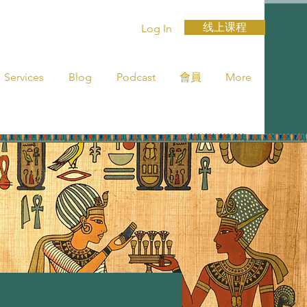
线上课程
Log In
Services
Blog
Podcast
會員
More