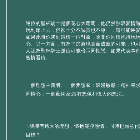
逆位的聖杯騎⼠是個花⼼⼤蘿蔔，他仍然熱衷愛情
玩到床上去，但卻⼗分不誠實也不專⼀，還可能⽤
如果此時你遇到這樣⼀位對象，除⾮你同樣抱持玩
⼼。另⼀⽅⾯，有為了逃避現實⽽成瘾的可能，也
⼈認為聖杯騎⼠逆位可能暗⽰同性戀。如果代表事
審慎看待。
一個理想主義者、一個夢想家；浪漫敏感；精神尋
同情心；一個藝術家;富有想像和偉大的想法。
1.我擁有遠⼤的理想，懷抱滿腔熱情，同時也願意
⽬標？