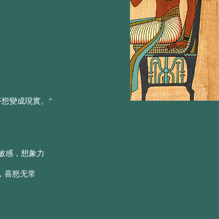
忒尔（Aether）的精神
忒尔（Aether）的精神
夢想變成現實。”
敏感，想象力
，喜怒无常