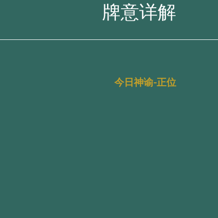
牌意详解
今日神谕-正位