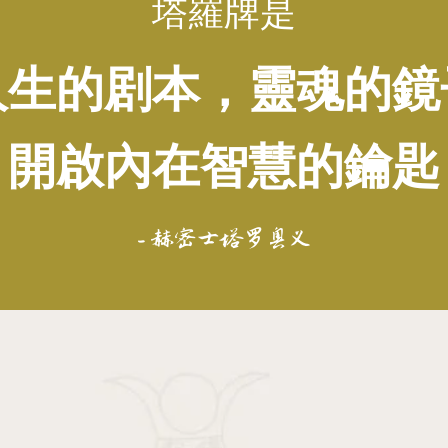
塔羅牌是
人生的剧本，靈魂的鏡
開啟內在智慧的鑰匙
- 赫密士塔罗奥义