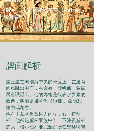
的精神
牌令：太空之神埃忒尔（Aether）
的精神
​牌面解析
國王坐在洶湧海中央的寶座上，左邊有
條⿂跳出海⾯，右邊有⼀艘帆船。象徵
潛意識浮出。他的內袍是代表⽔要素的
藍⾊，胸前還掛著⿂形項鍊 。象徵想
像⼒或創意。
他左⼿拿著象徵權⼒的杖，右⼿持聖
杯，他卻是聖杯家族中唯⼀不注視聖杯
的⼈，暗⽰他不能完全沉浸在聖杯特質