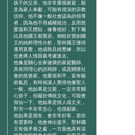
孩⼦的⽗亲。他⾮常重视家庭，願
意為家⼈奉獻，可能有很深的宗教
信仰。他不像⼀般社會認為的領導
者，因為他不⽤威權統治，反⽽慈
愛溫和⼜體貼，修養很好，對下屬
⽐其他國王都寬容。相較於寶劍國
王的純粹理性分析，聖杯國王懂得
運⽤直覺，他成熟且經歷練，所以
也會將⼈情因素考慮進去。
他像是關⼼全家健康的家庭醫師、
具有同理⼼的諮商師，或是關懷社
會的慈善家。他重視和平，富有藝
術氣息，有時候讓⼈覺得他像聖⼈
⼀般。他如果是⽗親，⼀定⾮常關
⼼孩⼦，但礙於傳統⽂化，可能會
假仙⼀下。他如果是情⼈或丈夫，
對另⼀半⾮常忠⼼，也很顧家。
他如果是朋友，會⾮常好客，當你
有需要時，他會伸出援⼿。聖杯國
王有個⽭盾之處，⼀⽅⾯他具有這