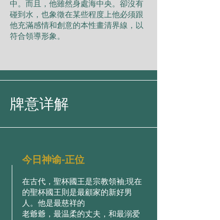
中。⽽且，他雖然⾝處海中央。卻沒有
碰到⽔，也象徵在某些程度上他必须跟
他充滿感情和創意的本性畫清界線，以
符合領導形象。
牌意详解
今日神谕-正位
在古代，聖杯國王是宗教領袖;現在
的聖杯國王則是最顧家的新好男
⼈。他是最慈祥的
⽼爺爺，最温柔的丈夫，和最溺爱