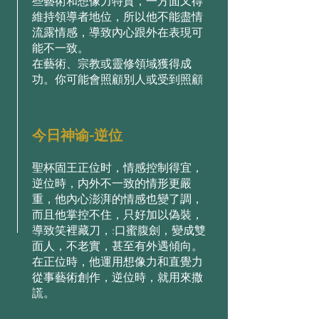
些藝術和想像⼒特質，⼀⽅⾯⼜得
維持領導者地位，所以他不能盡情
流露情感，導致內⼼跟外在表現可
能不⼀致。
在藝術、宗教或靈修領域獲得成
功。你可能會照顧別⼈或受到照顧
今日神谕-逆位
聖杯固王正位时，情感控制得宜，
逆位時，内外不⼀致的情形更嚴
重，他內⼼澎湃的情感也變了調，
⽽且他掌控不住，只好加以偽裝，
導致笑裡藏⼑，:⼝蜜腹劍，變成雙
⾯⼈，不⽼實，甚⾄有外遇傾向。
在正位時，他運⽤想像⼒和直覺⼒
從事藝術創作，逆位時，就⽤來撒
謊。