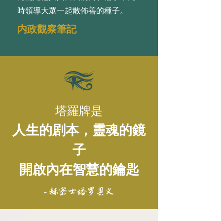
時領導⼤眾⼀起散佈善的種⼦。
内政觀察筆記
塔羅牌是
人生的剧本，靈魂的鏡
子
開啟內在智慧的鑰匙
- 赫密士塔罗奥义