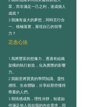
眾，⽽⾮滿⾜⼀⼰之利，達成個⼈
成就？
3.我擁有遠⼤的夢想，同時⾔⾏合
⼀、積極落實，展現⾃⼰的領導
⼒？
正念心法
1.我將豐富的想像⼒，透過有組織
架構的執⾏創造，化為實際的影響
⼒。
2.我願意將寶貴的學問知識、靈性
感悟、⽣命體驗，分享給那些懂得
尊重的⼈們。
3.我情感成熟，理性冷靜，知道如
何滿⾜他⼈與⾃我的內在需求，同