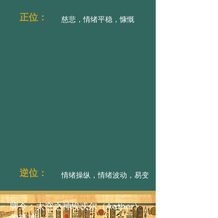
正位：
慈悲，情绪平稳，慷慨
逆位：
情绪操纵，情绪波动，易变
牌令：太空之神埃忒尔（Aether）