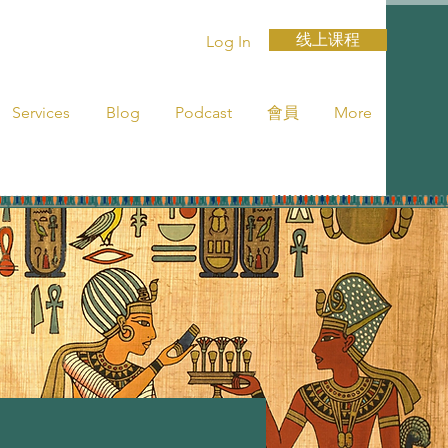
线上课程
Log In
Services
Blog
Podcast
會員
More