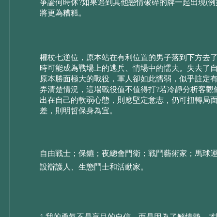
爭論何時休?如果遇到其他戀情破碎的牌⼀起出現(例
將更為糟糕。
權杖七逆位，原本站在有利位置的男⼦落到下⽅去
時可能成為戰場上的逃兵、情場中的懦夫。失去了
原本勝⾯極⼤的戰役，軍⼈卻如此懦弱，似乎註定
弄清楚情況，這場戰役值不值得打?若冷靜分析客觀
出在⾃⼰的軟弱⼼態，則應堅定意志，仍可扭轉局
差，則明哲保⾝為宜。
自由戰士；保鑣；夜總會門衛；戰鬥藝術家；馬球
設辯護人、生態鬥士和活動家。
1.我的勇氣不是盲⽬的⾃信，⽽是因為了解情勢，