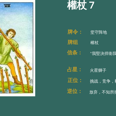
權杖 7
牌令：太空之神埃
牌令：太空之神埃
牌令：
坚守阵地
牌组
權杖
信条：
"我堅決捍衛
占星：
火星獅子
正位：
挑战，竞争，
逆位：
放弃，不知所