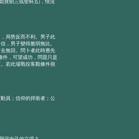
如寶劍三或聖杯五)，情況
了，局势反⽽不利。男⼦此
⾃信，男⼦變得脆弱無⽐。
有去無回。問⼘者此時應先
條件，可望成功，問題只是
⾯。若此場戰役客觀條件很
運動員；信仰的捍衛者；公
才堅守⾃⼰的⽴場？