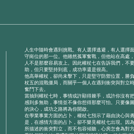
⼈⽣中隨時會遇到挑戰。有⼈選擇逃避，有⼈選擇
守崗位的那⼀位。他雖然孤軍奮戰，但他站在⾼處
⼈不是那麼容易攻上。因此權杖七在告訴我們，不
助，但只要堅持到底，成功率還是很⾼。
他⾼舉權杖，卻尚未擊下，只是堅守防禦位置，勝
杖五的混戰僵局，⽽關乎⼀個⼈在遇到衝突與對⽴
奮⾾下去。
當抽到權杖七時，事情或許顯得棘⼿，或許你沒有
感到多無助，事情並不像你想得那麼可怕。只要像
的決⼼，成功之路將為你開啟。
在學業事業⽅⾯的占⼘，權杖七預⽰了藉由決⼼與
是，在感情⽅⾯的占⼘，卻不樂⾒權杖七出現。因
所描述的衝突對⽴，⽽不包容傾聽，⼼房怎會為對⽅