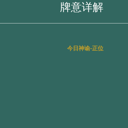
牌意详解
今日神谕-正位