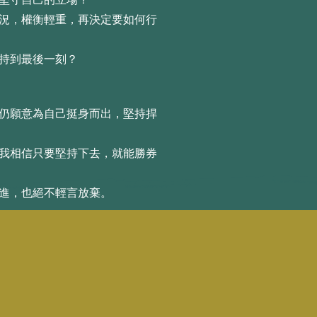
現況，權衡輕重，再決定要如何⾏
堅持到最後⼀刻？
，仍願意為⾃⼰挺⾝⽽出，堅持捍
。我相信只要堅持下去，就能勝券
前進，也絕不輕⾔放棄。