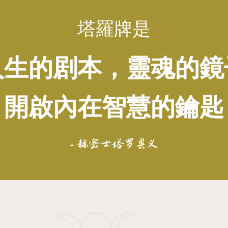
塔羅牌是
人生的剧本，靈魂的鏡
開啟內在智慧的鑰匙
- 赫密士塔罗奥义