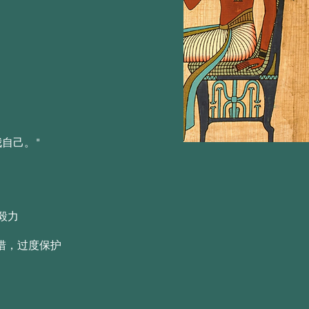
忒尔（Aether）的精神
忒尔（Aether）的精神
我自己。"
毅力
措，过度保护