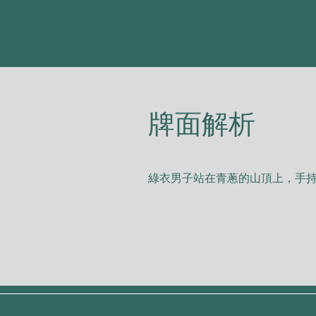
​牌面解析
綠⾐男⼦站在⻘蔥的⼭頂上，⼿