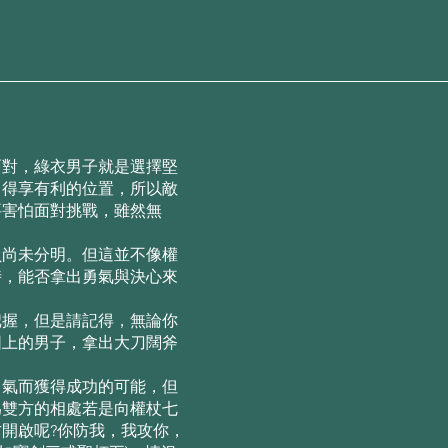
⾯對，綠⾐男⼦就是選擇堅
，得享有利的位置，所以敵
要害怕⾯對挑戰，雖然無
負尚未分明。但這並不像權
時，能否拿出勇氣與決⼼來
把握，但是請記得，無論你
圖上的男⼦，拿出⼤⼑闊斧
勇氣⽽獲得成功的可能，但
為雙⽅的相處若是向權杖七
開啟呢?你防我，我攻你，