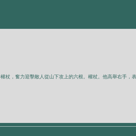
持權杖，奮⼒迎擊敵⼈從⼭下攻上的六根。權杖。他⾼舉右⼿，