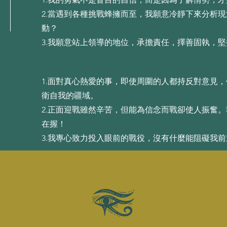
2.當遇到各種挑戰蜂擁⽽⾄，我願意冷靜下來分析
動？
3.我願意站上領導的地位，承擔責任，擇善固執，
1.⾯對真⼼熱愛的事，即使周圍的⼈都持反對意⾒
衛⾃我的疆域。
2.正⾯迎戰雖然⾟苦，但能為信念⽽戰卻使⼈振奮
在握！
3.我專⼼致⼒投⼊眼前的戰役，沒有什麼能阻礙我