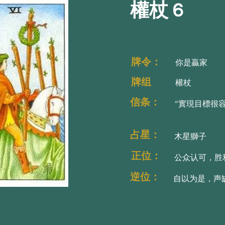
權杖 6
牌令：太空之神埃
牌令：太空之神埃
牌令：
你是贏家
牌组
權杖
信条：
“實現目標很容
占星：
木星獅子
正位：
公众认可，胜
逆位：
自以为是，声