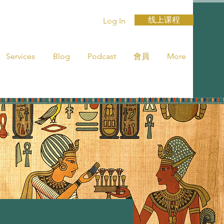
线上课程
Log In
Services
Blog
Podcast
會員
More