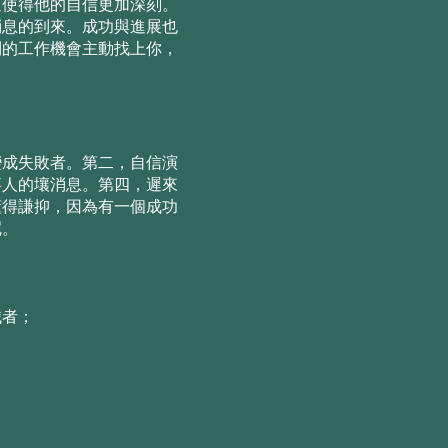
這使得他的⾃信更加深刻。
消息的到來。成功與進展也
到的⼯作機會主動找上你，
變成失敗者。第⼆，⾃信演
事⼈的壤消息。第四，遲來
懂得謙抑，因為有⼀個成功
呢。
織者；