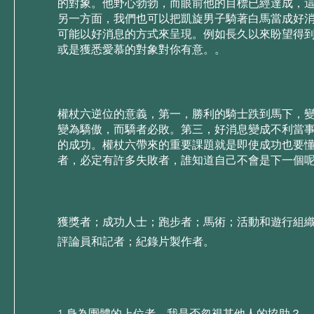
的對象。他野⼼勃勃，⽽眼前他的⽬標已經達成，
另⼀⽅⾯，我們也可以把凱旋男⼦騎著⽩⾺當成好
可能以好消息的⽅式來呈現。例如⻑久以來盼望得
或是獲悉愛慕的對象對你有意。。
權杖六逆位的意義，第⼀，勝利的騎⼠跌到⾺下，
變為驕傲，⽽驕者必敗。第三，好消息變成不利當
的成功。權杖六帶來的重要課題就是即使成功也要
者，必定有許多失敗者，誰知道⾃⼰不會是下⼀個
獲獎者；成功人士；跑步者；馬術；活動和遊行組
評論員和記者；紀錄片製作者。
1.⾝為團體的上位者，我是否忽視其他⼈的協助？