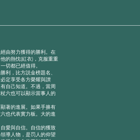
表經由努⼒獲得的勝利。在
他的熱忱(紅⾐)，克服重重
，⼀切都已經值得。
的勝利，⽐⽅説⾦榜題名、
時必定享受各⽅榮耀與讃
只有⾃⼰知道。不過，當周
權杖六也可以顯⽰當事⼈的
。
⾯顯著的進展。如果⼿擤有
杖六也代表實⼒板。⼤的進
、⾃愛與⾃信。⾃信的獲致
為領導⼈物，是罚⼈的仰望