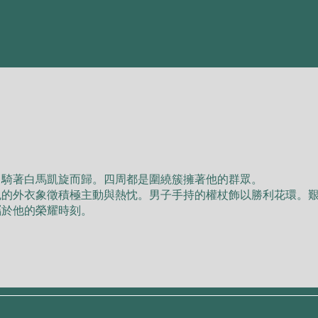
，騎著⽩⾺凱旋⽽歸。四周都是圍繞簇擁著他的群眾。
⾊的外⾐象徵積極主動與熱忱。男⼦⼿持的權杖飾以勝利花環。
屬於他的榮耀時刻。