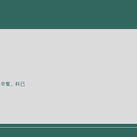
艱⾟奮。科已