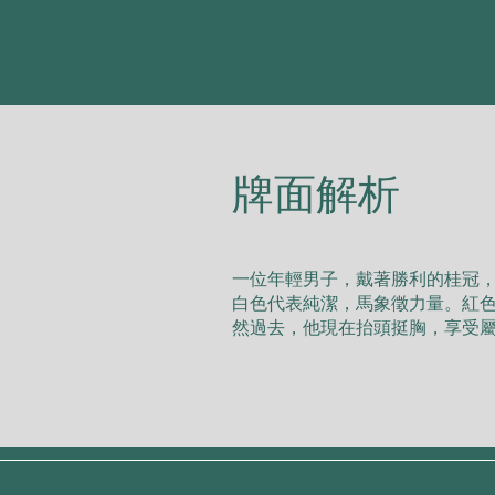
​牌面解析
⼀位年輕男⼦，戴著勝利的桂冠
⽩⾊代表純潔，⾺象徵⼒量。紅
然過去，他現在抬頭挺胸，享受