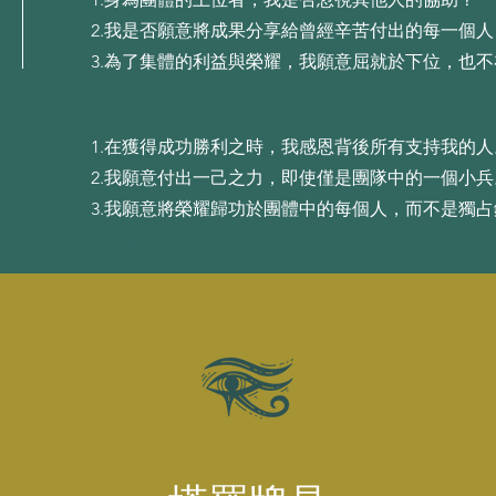
2.我是否願意將成果分享給曾經⾟苦付出的每⼀個⼈
3.為了集體的利益與榮耀，我願意屈就於下位，也
1.在獲得成功勝利之時，我感恩背後所有⽀持我的⼈
2.我願意付出⼀⼰之⼒，即使僅是團隊中的⼀個⼩兵
3.我願意將榮耀歸功於團體中的每個⼈，⽽不是獨