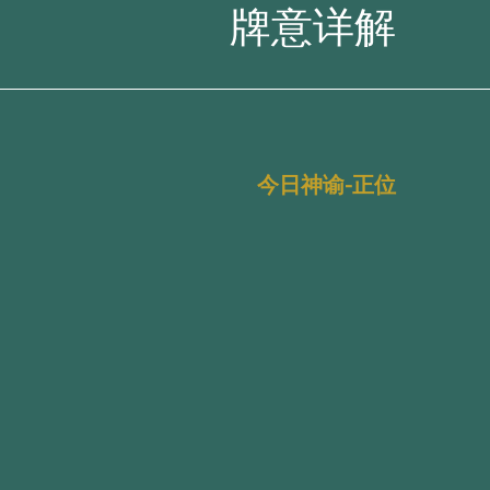
牌意详解
今日神谕-正位