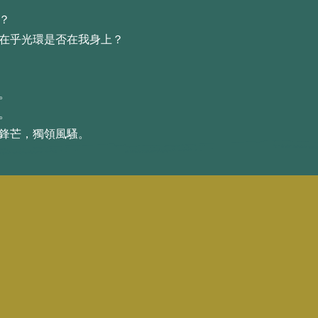
？
不在乎光環是否在我⾝上？
。
。
占鋒芒，獨領⾵騷。