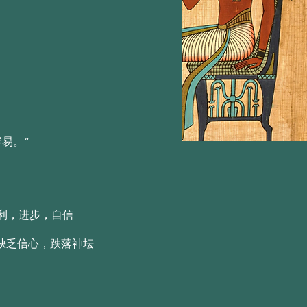
忒尔（Aether）的精神
忒尔（Aether）的精神
易。”
利，进步，自信
缺乏信心，跌落神坛