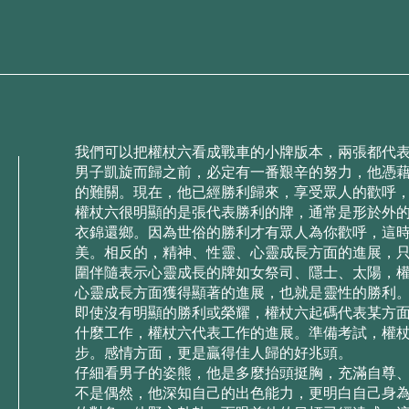
我們可以把權杖六看成戰⾞的⼩牌版本，兩張都代
男⼦凱旋⽽歸之前，必定有⼀番艱⾟的努⼒，他憑藉
的難關。現在，他已經勝利歸來，享受眾⼈的歡呼
權杖六很明顯的是張代表勝利的牌，通常是形於外
⾐錦還鄉。因為世俗的勝利才有眾⼈為你歡呼，這
美。相反的，精神、性靈、⼼靈成⻑⽅⾯的進展，
圍伴隨表⽰⼼靈成⻑的牌如⼥祭司、隱⼠、太陽，
⼼靈成⻑⽅⾯獲得顯著的進展，也就是靈性的勝利
即使沒有明顯的勝利或榮耀，權杖六起碼代表某⽅
什麼⼯作，權杖六代表⼯作的進展。準備考試，權
步。感情⽅⾯，更是贏得佳⼈歸的好兆頭。
仔細看男⼦的姿熊，他是多麼抬頭挺胸，充滿⾃尊
不是偶然，他深知⾃⼰的出⾊能⼒，更明⽩⾃⼰⾝