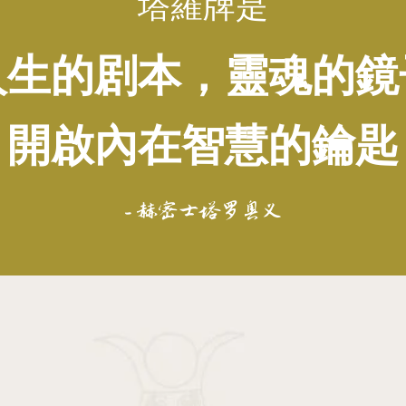
塔羅牌是
人生的剧本，靈魂的鏡
開啟內在智慧的鑰匙
- 赫密士塔罗奥义