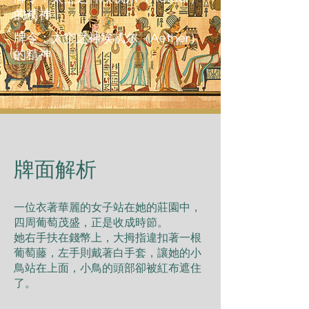
的精神
牌令：太空之神埃忒尔（Aether）
的精神
​牌面解析
⼀位⾐著華麗的⼥⼦站在她的莊園中，
四周葡萄茂盛，正是收成時節。
她右⼿扶在錢幣上，⼤拇指違扣著⼀根
葡萄藤，左⼿則戴著⽩⼿套，讓她的⼩
⿃站在上⾯，⼩⿃的頭部卻被紅布遮住
了。