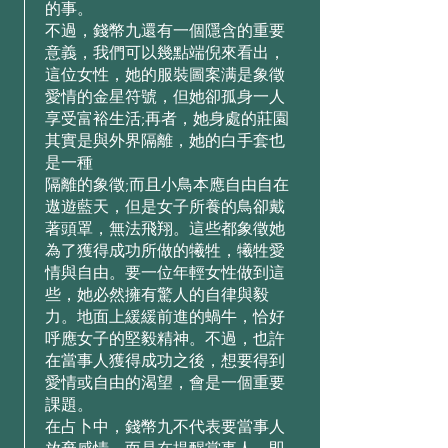
的事。
不過，錢幣九還有⼀個隱含的重要
意義，我們可以幾點端倪來看出，
這位⼥性，她的服裝圖案满是象徵
愛情的⾦星符號，但她卻孤⾝⼀⼈
享受富裕⽣活;再者，她⾝處的莊園
其實是與外界隔離，她的⽩⼿套也
是⼀種
隔離的象徵;⽽且⼩⿃本應⾃由⾃在
遨遊藍天，但是⼥⼦所養的⿃卻戴
著頭罩，無法⾶翔。這些都象徵她
為了獲得成功所做的犧牲，犧牲愛
情與⾃由。要⼀位年輕⼥性做到這
些，她必然擁有驚⼈的⾃律與毅
⼒。地⾯上緩緩前進的蝸⽜，恰好
呼應⼥⼦的堅毅精神。不過，也許
在當事⼈獲得成功之後，想要得到
愛情或⾃由的渴望，會是⼀個重要
課題。
在占⼘中，錢幣九不代表要當事⼈