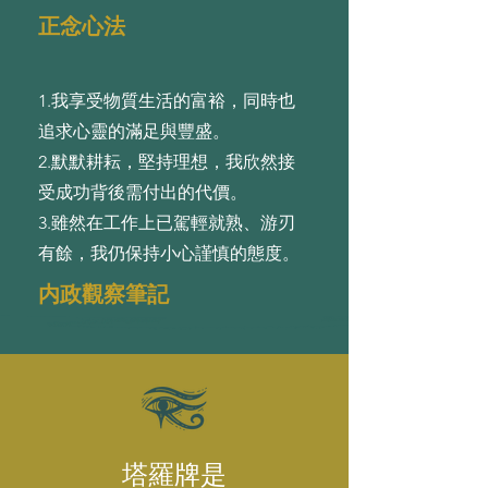
正念心法
1.我享受物質⽣活的富裕，同時也
追求⼼靈的滿⾜與豐盛。
2.默默耕耘，堅持理想，我欣然接
受成功背後需付出的代價。
3.雖然在⼯作上已駕輕就熟、游刃
有餘，我仍保持⼩⼼謹慎的態度。
内政觀察筆記
塔羅牌是