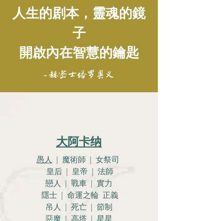
人生的剧本，靈魂的鏡
子
開啟內在智慧的鑰匙
- 赫密士塔罗奥义
大阿卡纳
愚人
| 魔術師 | 女祭司
皇后 | 皇帝 | 法師
戀人 |
戰車 | 實力
隱士 | 命運之輪 正義
吊人 | 死亡 | 節制
惡魔 | 高塔 | 星星