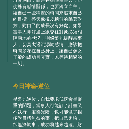
放棄感情，⽽是在提醒當事⼈，即
使擁有感情關係，也要獨⽴⾃主，
給⾃⼰⼀些獨處的時間來追求⾃⼰
的⽬標，整天像橡⽪糖似的黏著對
⽅，對⾃⼰的成⻑沒有好處。如果
當事⼈剛好遇上跟交往對象必須相
隔兩地的狀況，則錢幣九提醒當事
⼈，切莫太過沉溺於感情，應該把
時間多花在⾃⼰⾝上，讓⾃⼰像⼥
⼦般的成功且充實，以等待相聚的
⼀刻。
今日神谕-逆位
星幣九逆位，⾃我要求低落會是嚴
重的問題，當事⼈可能訂了計畫⼜
不執⾏，虛擲光陰，也可能做了很
多對⽬標無益的事，把⾃⼰累垮，
卻無濟於事，成功將越來越遠。財