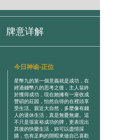
牌意详解
今日神谕-正位
星幣九的第⼀個意義就是成功，在
經過錢幣⼋的思考之後，主⼈翁終
於獲得成功，現在她擁有⼀座收成
豐碩的莊园，怡然⾃得的在裡頭享
受⽣活。親近⼤⾃然，多麼像有錢
⼈的退休⽣活，真是無憂無慮。這
不只是張富裕成功的牌，更表現出
其後的快樂⽣活，妳可以盡情採
購，也有⾜夠的閒暇來做⾃⼰喜歡