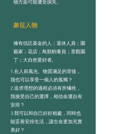
物⽅⾯可能遭受損失。
象征人物
擁有信託基金的人；退休人員；園
藝家；花店；鳥類飼養員；景觀園
丁；大自然愛好者。
1.在⼈前⾵光、物質滿⾜的背後，
我也可以享受⼀個⼈的孤獨？
2.追求理想的過程必須有所犧牲，
我接受⾃⼰的選擇，相信命運⾃有
安排？
3.我可以和⾃⼰好好相處，同時也
能妥善安排⽣活，讓⽣命更加充實
美好？