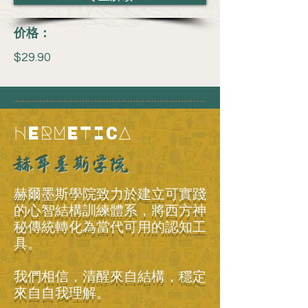
价格：
$29.90
HERMETICA
赫耳墨斯学院
赫爾墨斯學院致力於建立可實踐
的心智結構訓練體系，將西方神
秘傳統轉化為當代可用的認知工
具。
我們相信，清醒來自結構，穩定
來自自我理解。