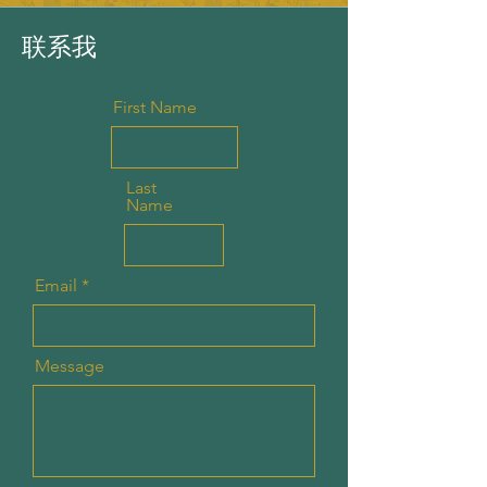
联系我
First Name
Last
Name
Email
Message