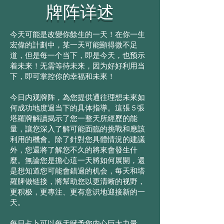
牌阵详述
今天可能是改變你餘生的一天！在你一生
宏偉的計劃中，某一天可能顯得微不足
道，但是每一个当下，即是今天，也预示
着未来！无需等待未来，因为好好利用当
下，即可掌控你的幸福和未來！
今日内观牌阵，為您提供通往理想未來如
何成功地度過当下的具体指導。這張 5 張
塔羅牌解讀揭示了您一整天所經歷的能
量，讓您深入了解可能面臨的挑戰和應該
利用的機會。除了針對您具體情況的建議
外，您還將了解您不久的將來會發生什
麼。無論您是擔心這一天將如何展開，還
是想知道您可能會錯過的机会，每天和塔
羅牌做链接，將幫助您以更清晰的视野，
更积极，更專注、更有意识地迎接新的一
天。
每日占卜可以每天赋予您内心巨大力量，