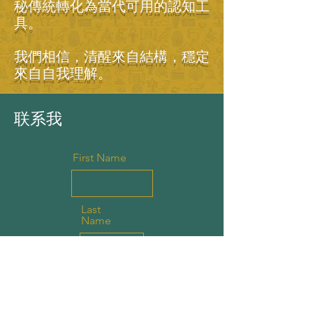
秘傳統轉化為當代可用的認知工
具。
我們相信，清醒來自結構，穩定
來自自我理解。
联系我
First Name
Last
Name
Email