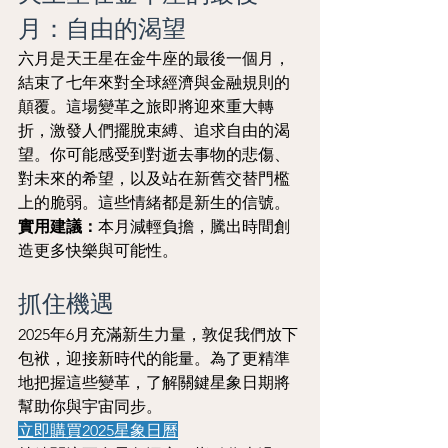
月：自由的渴望
六月是天王星在金牛座的最後一個月，
結束了七年來對全球經濟與金融規則的
顛覆。這場變革之旅即將迎來重大轉
折，激發人們擺脫束縛、追求自由的渴
望。你可能感受到對逝去事物的悲傷、
對未來的希望，以及站在新舊交替門檻
上的脆弱。這些情緒都是新生的信號。
實用建議：
本月減輕負擔，騰出時間創
造更多快樂與可能性。
抓住機遇
2025年6月充滿新生力量，敦促我們放下
包袱，迎接新時代的能量。為了更精準
地把握這些變革，了解關鍵星象日期將
幫助你與宇宙同步。
立即購買2025星象日曆