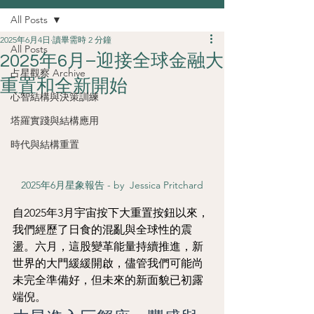
All Posts
2025年6月4日
讀畢需時 2 分鐘
All Posts
2025年6月–迎接全球金融大
占星觀察 Archive
重置和全新開始
心智結構與決策訓練
塔羅實踐與結構應用
時代與結構重置
2025年6月星象報告 - by  Jessica Pritchard
自2025年3月宇宙按下大重置按鈕以來，
我們經歷了日食的混亂與全球性的震
盪。六月，這股變革能量持續推進，新
世界的大門緩緩開啟，儘管我們可能尚
未完全準備好，但未來的新面貌已初露
端倪。