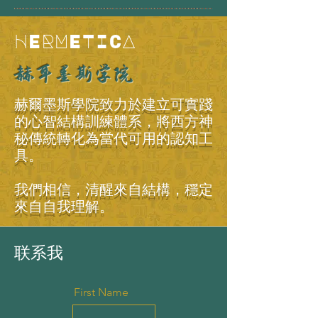
HERMETICA
赫耳墨斯学院
赫爾墨斯學院致力於建立可實踐
的心智結構訓練體系，將西方神
秘傳統轉化為當代可用的認知工
具。
我們相信，清醒來自結構，穩定
來自自我理解。
联系我
First Name