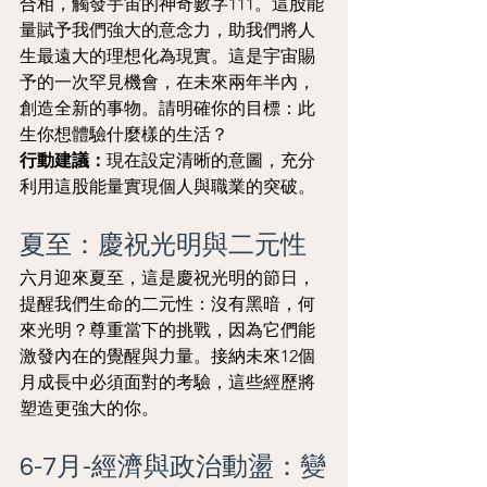
合相，觸發宇宙的神奇數字111。這股能
量賦予我們強大的意念力，助我們將人
生最遠大的理想化為現實。這是宇宙賜
予的一次罕見機會，在未來兩年半內，
創造全新的事物。請明確你的目標：此
生你想體驗什麼樣的生活？
行動建議：
現在設定清晰的意圖，充分
利用這股能量實現個人與職業的突破。
夏至：慶祝光明與二元性
六月迎來夏至，這是慶祝光明的節日，
提醒我們生命的二元性：沒有黑暗，何
來光明？尊重當下的挑戰，因為它們能
激發內在的覺醒與力量。接納未來12個
月成長中必須面對的考驗，這些經歷將
塑造更強大的你。
6-7月-經濟與政治動盪：變