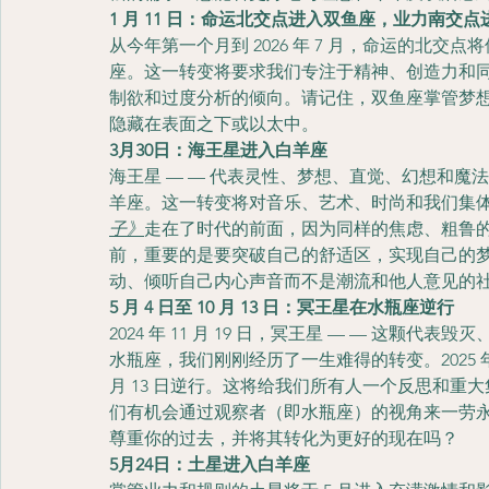
1 月 11 日：命运北交点进入双鱼座，业力南交
从今年第一个月到 2026 年 7 月，命运的北
座。这一转变将要求我们专注于精神、创造力和
制欲和过度分析的倾向。请记住，双鱼座掌管梦想
隐藏在表面之下或以太中。
3月30日：海王星进入白羊座
海王星 — — 代表灵性、梦想、直觉、幻想和魔法的行
羊座。这一转变将对音乐、艺术、时尚和我们集体梦想
子》
走在了时代的前面，因为同样的焦虑、粗鲁的能量
前，重要的是要突破自己的舒适区，实现自己的梦
动、倾听自己内心声音而不是潮流和他人意见的
5 月 4 日至 10 月 13 日：冥王星在水瓶座逆行
2024 年 11 月 19 日，冥王星 — — 这颗
水瓶座，我们刚刚经历了一生难得的转变。2025 年，
月 13 日逆行。这将给我们所有人一个反思和
们有机会通过观察者（即水瓶座）的视角来一劳
尊重你的过去，并将其转化为更好的现在吗？
5月24日：土星进入白羊座