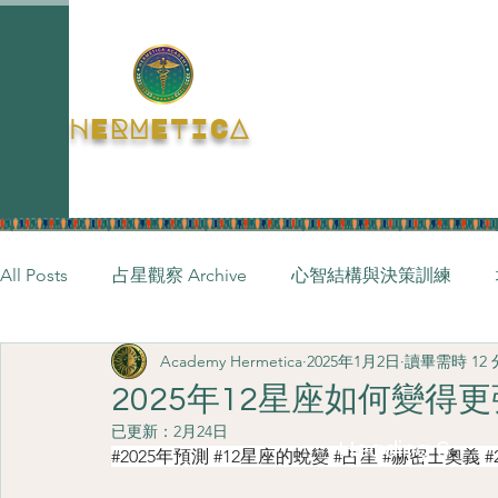
HERMETICA
All Posts
占星觀察 Archive
心智結構與決策訓練
Academy Hermetica
2025年1月2日
讀畢需時 12
2025年12星座如何變得
已更新：
2月24日
Heading 6
#2025年預測
#12星座的蛻變
#占星
#赫密士奧義
#