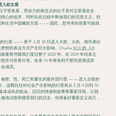
点进入处女座
交点将位于双鱼座，而业力的南交点则位于其对立星座处女
同情心的追求，同时在此过程中释放我们的完美主义、控
和生活中隐藏的方面 — — 因此，您寻求的答案可能就
星 — — 将于 3 月 30 日进入大胆、火热、领导者白
的表达方式产生巨大影响。Charlie 
XCX 的
《小
将伴随我们度过整个 2025 年。在 2039 年结束之
想并与世界分享。未来 14 年将有利于那些逆潮流而
社会成员。
代表毁灭、秘密、性、死亡和重生的最外层行星 — — 进入古怪的
这颗往往对社会产生影响的行星将从 5 月 4 日到 10 
重大集体成长的机会。旧日的情感和故事将重新浮现，让我
永逸地治愈和接受我们的过去。你准备好重新定义自己，