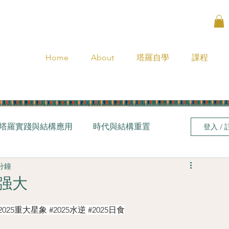
Home
About
塔羅自學
課程
塔羅實踐與結構應用
時代與結構重置
登入 / 
 分鐘
更强大
2025重大星象
#2025水逆
#2025日食