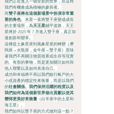
我們正在進入一個全新的世界，在這裡
我們有機會成為積極的參與者。
而
雙子座將在這個新場景中扮演非常重
要的角色
。木星一直將雙子座變成成長
的主要場所，為
天王星
鋪平道路，天王
星將於 2025 年 7 月進入雙子座，真正加
速創新和變革。
這種從土象星座到風象星座的轉變（摩
羯座→水瓶座，金牛座→雙子座）意味
著我們不再關注物質積累或生存等現實
的、有形的事物，而是更加關注如何與
他人聯繫以及如何表達自己。
成功和幸福將不再以我們銀行帳戶的大
小或資產的穩定性來衡量，而是以我們
的
社會關係、我們保持活躍的程度以及
我們如何為這個新世界做出貢獻以使其
變得更美好來衡量
（白羊座中的土星和
海王星）。
我們如何以雙子座的方式做到這一點？