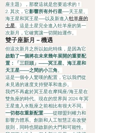
座主題），那麼這就是您要追求的！
2. 其次，它
影響所有外行星
──天王星、
海王星和冥王星──以及新進入
牡羊座的
土星
。這是土星完全進入牡羊座的第一
次新月，它確實讓一切開始運作。
雙子座新月－機遇
但這次新月之所以如此特殊，是因為它
啟動了一個將在未來幾年展開的重要配
置：「三巨頭」——冥王星、海王星和
天王星——之間的小三角
。
這是一個令人驚嘆的配置，它以我們從
未見過的速度支持變革和進步。
我們不再處於冥王星在摩羯座/海王星在
雙魚座的時代。現在的世界與 2024 年冥
王星進入水瓶座之前相比有很大不同。
一切都在重新配置
——從聯盟到權力和
影響力體系。創新和人工智慧正在改變
規則，同時也開啟新的大門和可能性。