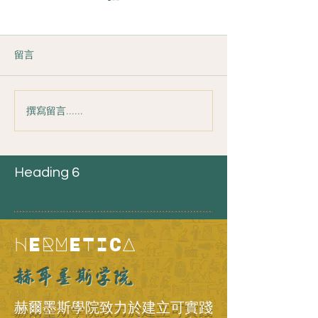
留言
撰寫留言......
2026年的星空能量-開創新
2025年12月18–2
世界
Atlas 近地時
人類2.0人生藍圖
Heading 6
HERMETICA
赫耳墨斯学院
赫爾墨斯學院致力於建立可實踐