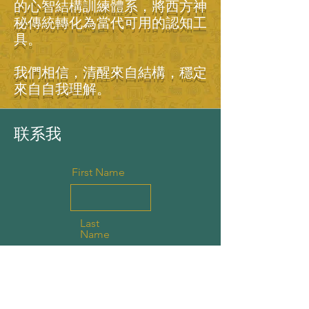
的心智結構訓練體系，將西方神
秘傳統轉化為當代可用的認知工
具。
我們相信，清醒來自結構，穩定
來自自我理解。
联系我
First Name
Last
Name
Email