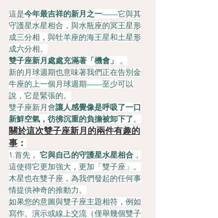
這是
今年最吉祥的新月之一
——它與其
守護星水星相合，與水瓶座的冥王星形
成三分相，與牡羊座的海王星和土星形
成六分相。
雙子座新月處處充滿著「機會」
 。
新的月球週期也意味著我們正在告別金
牛座的上一個月球週期——至少可以
說，它是緊張的。
雙子座新月會
讓人感覺像是呼吸了一口
新鮮空氣，彷彿沉重的負擔被卸下了
。
關於這次雙子座新月的兩件有趣的
事
：
1.首先， 
它與自己的守護星水星相合
，
這使得它更加強大，更加「雙子座」。
木星也在雙子座，為我們發起的任何事
情提供神奇的推動力。
如果您的意圖與雙子座主題相符，例如
寫作、演示或線上交流（僅舉幾個雙子