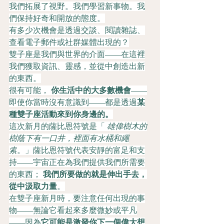
我們拓展了視野。我們學習新事物。我
們保持好奇和開放的態度。
有多少次機會是透過交談、閱讀雜誌、
查看電子郵件或社群媒體出現的？
雙子座是我們與世界的介面——在這裡
我們獲取資訊、靈感，並從中創造出新
的東西。
很有可能， 
你生活中的大多數機會
——
即使你當時沒有意識到——都是透過
某
種雙子座活動來到你身邊的。
這次新月的薩比恩符號是「 
雄偉樹木的
樹蔭下有一口井，裡面有水桶和繩
索
。」薩比恩符號代表安靜的富足和支
持——宇宙正在為我們提供我們所需要
的東西； 
我們所要做的就是伸出手去，
從中汲取力量
。
在雙子座新月時，要注意任何出現的事
物——無論它看起來多麼微妙或平凡
——因為
它可能是激發你下一個偉大想