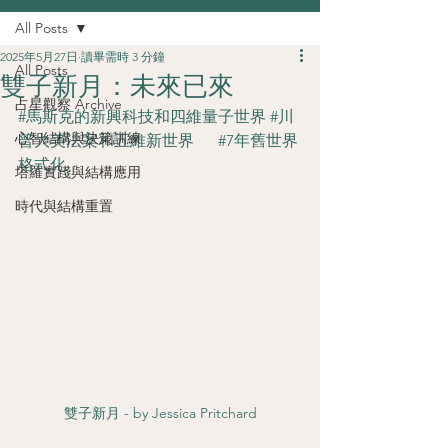
All Posts
2025年5月27日
讀畢需時 3 分鐘
All Posts
雙子新月：未來已來
占星觀察 Archive
#馬斯克的新興科技和四維量子世界
#川
心智結構與決策訓練
普大美法案和五維新世界
#7年舊世界
格式化
塔羅實踐與結構應用
時代與結構重置
雙子新月 - by Jessica Pritchard