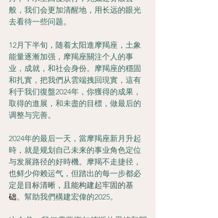
般，我们会更加清醒地，用长远的眼光
去看待一些问题。
12月下半旬，随着太阳進摩羯座，土象
能量逐漸加强，摩羯座關注个人的事
业，成就，和社会身份。摩羯座的穩固
和扎實，把我們从雲端拽回現實，這有
利于我们復盤2024年，你獲得的成果，
取得的進展，和未盡的目標，做最后的
调整与完善。
2024年的最后一天，當摩羯座新月升起
時，就是规划自己未来的事业角色定位
与发展路径的好時機。摩羯不走捷径，
也鲜少仰赖运气，但踏出的每一步都必
定是
目标清晰，且能构建起牢固的基
础
。幫助我們構建宏偉的2025。