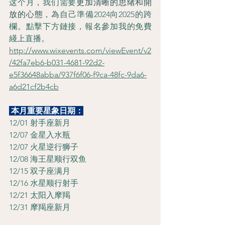
这个月，我们需要
更加清晰的思绪和開
放的心態
，為自己準備2024向2025的跨
欄。點擊下方鏈接，報名參加我的免費
綫上直播。
http://www.wixevents.com/viewEvent/v2
/42fa7eb6-b031-4681-92d2-
e5f36648abba/937f6f06-f9ca-48fc-9da6-
a6d21cf2b4cb
 本月重要星象日期：
12/01 射手座新月
12/07 金星入水瓶
12/07 火星逆行狮子
12/08 海王星顺行双鱼
12/15 双子座满月
12/16 水星顺行射手
12/21 太阳入摩羯
12/31 摩羯座新月