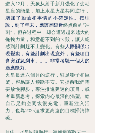
进入12月，天象从射手新月强化了变动
星座的能量，加上水星火星共同逆行，
增加了
動蕩和
事情的不確定性。按理
說，到了年末，應該是臨近
终点前的“冲
刺”，但在过程中，却会遭遇越来越大的
拖拽力量，和意想不到的卡殼，讓人縂
感到計劃趕不上變化。有些
人際關係出
現變動，有些計劃出現意外，有些項目
會突踩急刹車。。。非常考驗一個人的
適應能力。
火星長達六個月的逆行，駐足獅子和巨
蟹，容易讓人烦躁不安。它提醒我們需
要放慢脚步，專注推進延遲的項目，或
者重新思考，探索内心最深的渴望。給
自己足夠空間恢復充電，重新注入活
力，也為2025追求更高遠的目標掃清障
礙。
月中，水星回復順行，宛如迷雾散去一