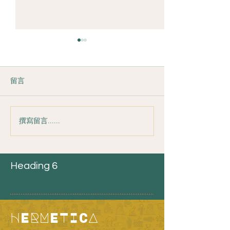
留言
撰寫留言......
2026年的星空能量-開創新
2025年12月18–2
世界
Atlas 近地時
人類2.0人生藍圖
Heading 6
HERMETICA