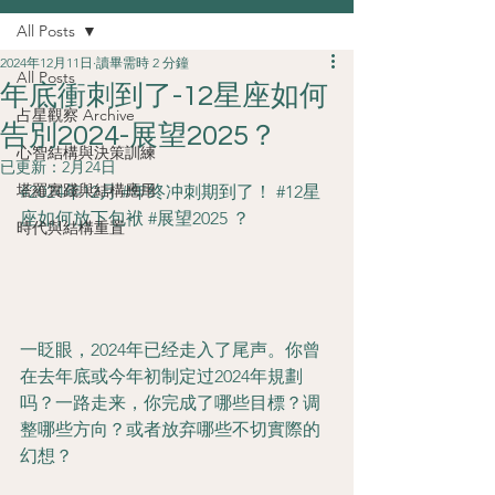
All Posts
2024年12月11日
讀畢需時 2 分鐘
All Posts
年底衝刺到了-12星座如何
占星觀察 Archive
告別2024-展望2025？
心智結構與決策訓練
已更新：
2月24日
塔羅實踐與結構應用
#2024年12月
#年终冲刺期到了
！ 
#12星
座如何放下包袱
#展望2025
 ？
時代與結構重置
一眨眼，2024年已经走入了尾声。你曾
在去年底或今年初制定过2024年規劃
吗？一路走来，你完成了哪些目標？调
整哪些方向？或者放弃哪些不切實際的
幻想？